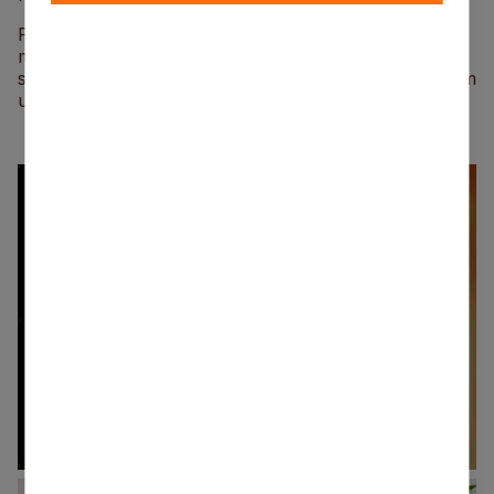
Pasākuma noslēgumā izskanēja Antras Stafeckas
muzikālais priekšnesums. Konference deva jaunu
sparu, lai jaunais mācību gads sāktos ar labām domām
un iedvesmojošiem darbiem.