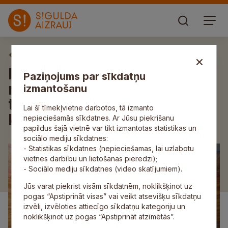
Aktuāli
Iedvesmojoties jaunajam
Paziņojums par sīkdatņu
mācību gadam, notikusi
izmantošanu
tradicionālā pedagogu
Lai šī tīmekļvietne darbotos, tā izmanto
konference
nepieciešamās sīkdatnes. Ar Jūsu piekrišanu
papildus šajā vietnē var tikt izmantotas statistikas un
sociālo mediju sīkdatnes:
- Statistikas sīkdatnes (nepieciešamas, lai uzlabotu
vietnes darbību un lietošanas pieredzi);
- Sociālo mediju sīkdatnes (video skatījumiem).
Jūs varat piekrist visām sīkdatnēm, noklikšķinot uz
pogas “Apstiprināt visas” vai veikt atsevišķu sīkdatņu
izvēli, izvēloties attiecīgo sīkdatņu kategoriju un
noklikšķinot uz pogas “Apstiprināt atzīmētās”.