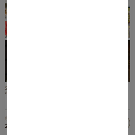
+57
Siguldas novada pedagogu konference kultūras centrā
“Siguldas devons”, Z. Magone
Publicēts
29 Aug 2025