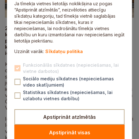
Ja tīmekļa vietnes lietotājs noklikšķina uz pogas
“Apstiprināt atzīmētās”, neizvēloties attiecīgu
sīkdatņu kategoriju, tad tīmekļa vietnē saglabājas
tikai nepieciešamās sīkdatnes, kuras ir
28. augustā, īsi pirms jaunā mācību gada sākuma,
nepieciešamas, lai nodrošinātu tīmekļa vietnes
kultūras centrā “Siguldas devons” pulcējās
darbību un kuru izmantošanai nav nepieciešams iegūt
pedagogi no visa Siguldas novada, lai ikgadējā
lietotāja piekrišanu.
konferencē “Izaugsme caur vērtībām” smeltos
Uzzināt vairāk:
Sīkdatņu politika
iedvesmu un dalītos savā aizrautībā.
Konferences laikā godināti skolotāji, kuri ar savu
Funkcionālās sīkdatnes (nepieciešamas, lai
darbu, degsmi un neatlaidību gadiem ilgi iedvesmojuši
vietne darbotos)
skolēnus, kā arī atzīmētas viņu nozīmīgās dzīves
Sociālo mediju sīkdatnes (nepieciešamas
jubilejas. Tāpat sveiktas arī divas jaunas izglītības
video skatījumiem)
iestāžu vadītājas – Zane Martinsone, kura uzņēmusies
Statistikas sīkdatnes (nepieciešamas, lai
vadīt Garlība Merķeļa Lēdurgas pamatskolu un Arnita
uzlabotu vietnes darbību)
Čoiča, kuras pildīs direktora pienākumus Siguldas
Valsts ģimnāzijā.
Apstiprināt atzīmētās
Iedvesmu pedagogiem sniedza konferences vieslektori
Ieva un Henric Johansson, rosinot pārdomāt savas
vērtības, ieklausīties sevī un atvērties sadarbībai ar
Apstiprināt visas
kolēģiem un skolēniem.