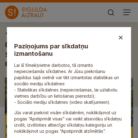
Aktuāli
Ghetto Games ienāk Siguldas
Paziņojums par sīkdatņu
svētkos – sporta un aktīva
izmantošanu
dzīvesveida svētki!
Lai šī tīmekļvietne darbotos, tā izmanto
nepieciešamās sīkdatnes. Ar Jūsu piekrišanu
papildus šajā vietnē var tikt izmantotas statistikas un
sociālo mediju sīkdatnes:
- Statistikas sīkdatnes (nepieciešamas, lai uzlabotu
vietnes darbību un lietošanas pieredzi);
- Sociālo mediju sīkdatnes (video skatījumiem).
Jūs varat piekrist visām sīkdatnēm, noklikšķinot uz
pogas “Apstiprināt visas” vai veikt atsevišķu sīkdatņu
izvēli, izvēloties attiecīgo sīkdatņu kategoriju un
noklikšķinot uz pogas “Apstiprināt atzīmētās”.