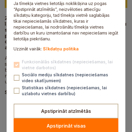
Ja tīmekļa vietnes lietotājs noklikšķina uz pogas
“Apstiprināt atzīmētās”, neizvēloties attiecīgu
sīkdatņu kategoriju, tad tīmekļa vietnē saglabājas
23. maijā Siguldas svētku programmu papildinās
tikai nepieciešamās sīkdatnes, kuras ir
īpašs notikums
–
Ghetto Games
, lielākā jauniešu ielu
nepieciešamas, lai nodrošinātu tīmekļa vietnes
sporta un kultūras kustība Latvijā. Pasākums
darbību un kuru izmantošanai nav nepieciešams iegūt
pulcēs gan sportistus, gan līdzjutējus, radot
lietotāja piekrišanu.
dinamisku, enerģijas un pozitīvu emociju piepildītu
atmosfēru.
Uzzināt vairāk:
Sīkdatņu politika
Apmeklētājiem būs iespēja piedalīties un izmēģināt
Funkcionālās sīkdatnes (nepieciešamas, lai
spēkus divos populāros ielu sporta veidos – 3x3 ielu
vietne darbotos)
basketbolā un 3v3 ielu futbolā. Pasākuma centrālā
Sociālo mediju sīkdatnes (nepieciešamas
norises vieta būs Livonijas ordeņa Siguldas pilsdrupas
video skatījumiem)
un stāvlaukums Pils ielā 16A.
Statistikas sīkdatnes (nepieciešamas, lai
Sacensību programma
uzlabotu vietnes darbību)
3x3 basketbola turnīrs “Ghetto Basket”
Turnīrs norisināsies pašās Livonijas ordeņa
Apstiprināt atzīmētās
Siguldas pilsdrupās. Dalībnieki sacentīsies U11,
U13, U15 un 17+. Uzvarētāji iegūs punktus
Apstiprināt visas
kopvērtējumā, kā arī iespēju kvalificēties īpašai