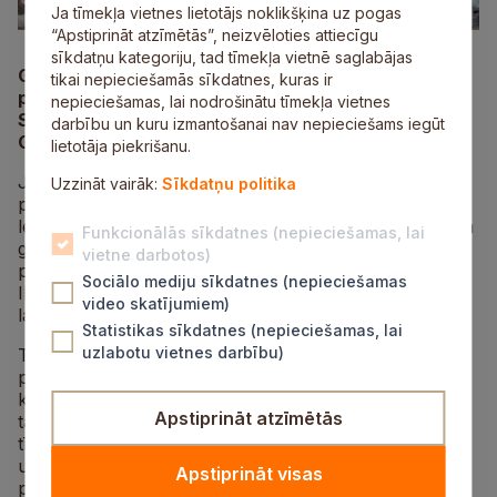
Ja tīmekļa vietnes lietotājs noklikšķina uz pogas
“Apstiprināt atzīmētās”, neizvēloties attiecīgu
sīkdatņu kategoriju, tad tīmekļa vietnē saglabājas
Gaujas Nacionālā parka Jaunie reindžeri skolēnu
tikai nepieciešamās sīkdatnes, kuras ir
pavasara brīvlaikā devās iepazīt dabas bagātības
nepieciešamas, lai nodrošinātu tīmekļa vietnes
Siguldā un tās apkaimē, dodoties pārgājienos pa
darbību un kuru izmantošanai nav nepieciešams iegūt
Gaujas senlejas nogāzēm.
lietotāja piekrišanu.
Jauniešiem bija iespēja vides inspektora Jāņa Zilvera
Uzzināt vairāk:
Sīkdatņu politika
pavadībā vērot dabas brīnumus – lāstekas un
leduskritumus dziļajās gravās. Gaujas Nacionālā parka
Funkcionālās sīkdatnes (nepieciešamas, lai
gravas un nogāzes pārgājiena dienā bija saules
vietne darbotos)
pielietas un pārgājiens sniedza lielisku piedzīvojumu,
Sociālo mediju sīkdatnes (nepieciešamas
Ikviens no dalībniekiem ir pārliecināts ka dabā ziemas
video skatījumiem)
laikā ir ko darīt.
Statistikas sīkdatnes (nepieciešamas, lai
uzlabotu vietnes darbību)
Tā kā ziema jau aiz muguras, tad pavasara brīvlaika
pasākumā tika plānotas nākamās aktivitātes un
kaldināti vasaras plāni. Noteikti pavasaris nāks ar
Apstiprināt atzīmētās
talkošanas darbiem, sakopjot un padarot apkārtni
tīrāku, savukārt vasarā, tiek plānoti dažādi pārgājieni
un viesošanās pie jauniem rendžeriem Kurzemes
Apstiprināt visas
pusē.