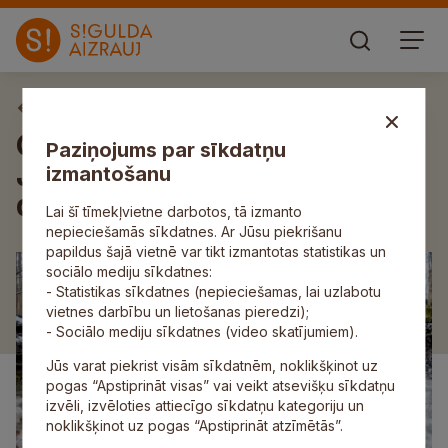
Aktuāli
Gaujas Nacionālā parka
Paziņojums par sīkdatņu
Jaunie reindžeri iepazīst
izmantošanu
dabas bagātības Siguldā
Lai šī tīmekļvietne darbotos, tā izmanto
nepieciešamās sīkdatnes. Ar Jūsu piekrišanu
papildus šajā vietnē var tikt izmantotas statistikas un
sociālo mediju sīkdatnes:
- Statistikas sīkdatnes (nepieciešamas, lai uzlabotu
vietnes darbību un lietošanas pieredzi);
- Sociālo mediju sīkdatnes (video skatījumiem).
Jūs varat piekrist visām sīkdatnēm, noklikšķinot uz
pogas “Apstiprināt visas” vai veikt atsevišķu sīkdatņu
izvēli, izvēloties attiecīgo sīkdatņu kategoriju un
noklikšķinot uz pogas “Apstiprināt atzīmētās”.