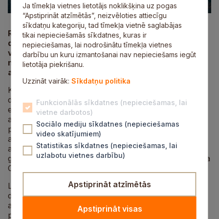
Ja tīmekļa vietnes lietotājs noklikšķina uz pogas
“Apstiprināt atzīmētās”, neizvēloties attiecīgu
sīkdatņu kategoriju, tad tīmekļa vietnē saglabājas
Rudens un ziemas sezonā, kad diennakts lielākajā
tikai nepieciešamās sīkdatnes, kuras ir
daļā ir tumšs, aktuāls ir jautājums par gājēju un
nepieciešamas, lai nodrošinātu tīmekļa vietnes
velosipēda vadītāju drošību uz ceļa, jo, ja viņiem
darbību un kuru izmantošanai nav nepieciešams iegūt
nav atstarotāja, pat apgaismotos ielu posmos
lietotāja piekrišanu.
autobraucējs tos var pamanīt tikai pēdējā brīdī.
Uzzināt vairāk:
Sīkdatņu politika
Katram iedzīvotājam ir iespēja parūpēties par savu
drošību, izmantojot gaismu atstarojošu apģērbu vai
Funkcionālās sīkdatnes (nepieciešamas, lai
elementus. Siguldas novada Pašvaldības policija
vietne darbotos)
atgādina, ka diennakts tumšajā laikā, ja ceļš nav
Sociālo mediju sīkdatnes (nepieciešamas
pietiekami un vienmērīgi apgaismots, gājējiem, kas
video skatījumiem)
atrodas uz brauktuves vai nomales, jābūt tērptiem
Statistikas sīkdatnes (nepieciešamas, lai
atstarojošā vestē vai apģērbā ar labi redzamiem
uzlabotu vietnes darbību)
gaismu atstarojoša materiāla elementiem, kā to nosaka
Ceļu satiksmes noteikumi.
Apstiprināt atzīmētās
Līdzīgi ir arī ar velosipēda vadītājiem – braucot
diennakts tumšajā laikā vai nepietiekamas redzamības
apstākļos, velosipēdam abos tā sānos, riteņu abās
Apstiprināt visas
pusēs, jābūt aprīkotam ar diviem oranžiem gaismas