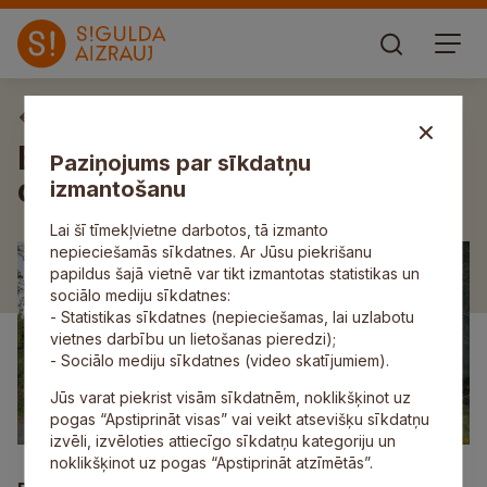
Aktuāli
Egļupē veiktas satiksmes
Paziņojums par sīkdatņu
organizācijas izmaiņas
izmantošanu
Lai šī tīmekļvietne darbotos, tā izmanto
nepieciešamās sīkdatnes. Ar Jūsu piekrišanu
papildus šajā vietnē var tikt izmantotas statistikas un
sociālo mediju sīkdatnes:
- Statistikas sīkdatnes (nepieciešamas, lai uzlabotu
vietnes darbību un lietošanas pieredzi);
- Sociālo mediju sīkdatnes (video skatījumiem).
Jūs varat piekrist visām sīkdatnēm, noklikšķinot uz
pogas “Apstiprināt visas” vai veikt atsevišķu sīkdatņu
izvēli, izvēloties attiecīgo sīkdatņu kategoriju un
noklikšķinot uz pogas “Apstiprināt atzīmētās”.