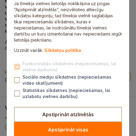
Rūpējoties par iedzīvotāju drošību Egļupes ciemā,
Ja tīmekļa vietnes lietotājs noklikšķina uz pogas
veiktas satiksmes organizācijas izmaiņas –
“Apstiprināt atzīmētās”, neizvēloties attiecīgu
uzstādīts ātruma ierobežojums 50 km/h. Izmaiņas
sīkdatņu kategoriju, tad tīmekļa vietnē saglabājas
veiktas no/uz Eglupes ciemu no P10 līdz Eglupes
tikai nepieciešamās sīkdatnes, kuras ir
ciema robežai, atsaucoties uz iedzīvotāju
nepieciešamas, lai nodrošinātu tīmekļa vietnes
ierosinājumu.
darbību un kuru izmantošanai nav nepieciešams iegūt
lietotāja piekrišanu.
Aicinām iedzīvotājus pievērst uzmanību satiksmes
organizācijas izmaiņām un ievērot noteikto ātrumu.
Uzzināt vairāk:
Sīkdatņu politika
Funkcionālās sīkdatnes (nepieciešamas, lai
vietne darbotos)
Publicēts
Sociālo mediju sīkdatnes (nepieciešamas
04 Okt 2024
video skatījumiem)
Statistikas sīkdatnes (nepieciešamas, lai
uzlabotu vietnes darbību)
Vai šī informācija bija noderīga?
Apstiprināt atzīmētās
Jūsu atsauksme palīdzēs mums uzlabot šo vietni
V
Jā
Nē
m
Apstiprināt visas
a
ē
š