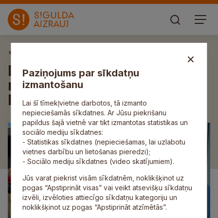
Aktuāli
Divi Siguldas novada
Paziņojums par sīkdatņu
notikumi godalgoti Latvijas
izmantošanu
Bibliotekāru biedrības balvā
Lai šī tīmekļvietne darbotos, tā izmanto
nepieciešamās sīkdatnes. Ar Jūsu piekrišanu
papildus šajā vietnē var tikt izmantotas statistikas un
sociālo mediju sīkdatnes:
- Statistikas sīkdatnes (nepieciešamas, lai uzlabotu
vietnes darbību un lietošanas pieredzi);
- Sociālo mediju sīkdatnes (video skatījumiem).
Jūs varat piekrist visām sīkdatnēm, noklikšķinot uz
pogas “Apstiprināt visas” vai veikt atsevišķu sīkdatņu
izvēli, izvēloties attiecīgo sīkdatņu kategoriju un
noklikšķinot uz pogas “Apstiprināt atzīmētās”.