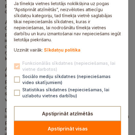
Ja tīmekļa vietnes lietotājs noklikšķina uz pogas
pārstāvji vadība, pagastu administrāciju vadītāji un
“Apstiprināt atzīmētās”, neizvēloties attiecīgu
deputāti.
sīkdatņu kategoriju, tad tīmekļa vietnē saglabājas
tikai nepieciešamās sīkdatnes, kuras ir
Atskatoties uz Dienas centra paveikto, tā vadītāja
nepieciešamas, lai nodrošinātu tīmekļa vietnes
Gunta Rostoka uzsvēra: Dienas centrs ir ļoti daudz
darbību un kuru izmantošanai nav nepieciešams iegūt
paveicis un ir nozīmīga vieta Siguldas novada
lietotāja piekrišanu.
iedzīvotājiem. Tāpēc turpmāk mēs vēl intensīvāk
domāsim par to, kā pilnveidot, paplašināt tā darbību,
Uzzināt vairāk:
Sīkdatņu politika
ņemot vērā mūsu apmeklētāju ierosinājumus un arī
kritiku.
Funkcionālās sīkdatnes (nepieciešamas, lai
Atgādinām, ka Dienas centrs izveidots 2002.gadā,
vietne darbotos)
kļūstot par institūciju, kas sniedz bezmaksas sociālos
Sociālo mediju sīkdatnes (nepieciešamas
pakalpojumus un nodrošina ar telpām sabiedriskās
video skatījumiem)
organizācijas ar mērķi, dot iespēju cilvēkiem bagātināt
Statistikas sīkdatnes (nepieciešamas, lai
savu sociālo dzīvi, risināt problēmas un saglabāt
uzlabotu vietnes darbību)
viņiem tik ierasto vidi, veidot sociālo atbalsta tīklu.
Dienas centra mērķauditorija ir pensionāri, cilvēki ar
Apstiprināt atzīmētās
invaliditāti, bezdarbnieki, maznodrošinātās ģimenes un
personas, kuras vēlas piedalīties sabiedriskās
aktivitātēs. Dienas centrā ikdienas laipni tiek gaidīts
Apstiprināt visas
ikviens, kas vēlas pilnveidot savas zināšanas un