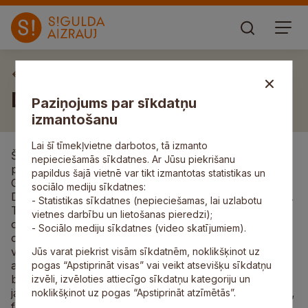
Aktuāli
Dienas centrs svin 5.jubileju
Paziņojums par sīkdatņu
izmantošanu
Lai šī tīmekļvietne darbotos, tā izmanto
Šodien, 31.maijā Siguldas novada Dienas centrs svin
nepieciešamās sīkdatnes. Ar Jūsu piekrišanu
piekto centra darbības jubileju. Kā stāsta tā vadītāja
papildus šajā vietnē var tikt izmantotas statistikas un
Gunta Rostoka, pasākumā paredzēts atskatīties uz
sociālo mediju sīkdatnes:
Dienas centra paveikto un ielūkoties nākotnes darbos.
- Statistikas sīkdatnes (nepieciešamas, lai uzlabotu
Tajā aicināti piedalīties pārstāvji no sabiedriskajām
vietnes darbību un lietošanas pieredzi);
organizācijām, kuras vieno Dienas centrs, bijušie šo
- Sociālo mediju sīkdatnes (video skatījumiem).
organizāciju vadītāji, kā arī to organizāciju bijušie
vadītāji, kuras vairs nepastāv. Piedalīsies arī
Jūs varat piekrist visām sīkdatnēm, noklikšķinot uz
atbalstītāju un sadarbības partneru pārstāvji —
pogas “Apstiprināt visas” vai veikt atsevišķu sīkdatņu
biedrības Siguldas uzņēmēju klubs valde, Bērnu un
izvēli, izvēloties attiecīgo sīkdatņu kategoriju un
jauniešu Dienas centrs Cimdiņš, Siguldas Sporta skola,
noklikšķinot uz pogas “Apstiprināt atzīmētās”.
folkloras kopa Senleja, kā arī Siguldas novada domes