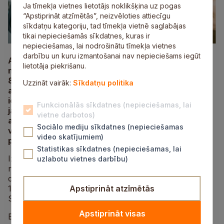
Ja tīmekļa vietnes lietotājs noklikšķina uz pogas
“Apstiprināt atzīmētās”, neizvēloties attiecīgu
sīkdatņu kategoriju, tad tīmekļa vietnē saglabājas
tikai nepieciešamās sīkdatnes, kuras ir
nepieciešamas, lai nodrošinātu tīmekļa vietnes
darbību un kuru izmantošanai nav nepieciešams iegūt
Aicinām daudzdzīvokļu dzīvojamo māju vecākos un
lietotāja piekrišanu.
namu apsaimniekotāju pārstāvjus izmantot iespēju
8. septembrī doties bezmaksas ekskursijā uz
Uzzināt vairāk:
Sīkdatņu politika
atkritumu poligonu “Getliņi”. Dalībnieku skaits ir
ierobežots tāpēc dalībai ekskursijā ir iepriekš
Funkcionālās sīkdatnes (nepieciešamas, lai
jāpiesakās, līdz 4. septembrim rakstot e‑pasta
vietne darbotos)
adresi
maija.kovaca@sigulda.lv
, norādot savu
Sociālo mediju sīkdatnes (nepieciešamas
vārdu, kontakttālruni un māju vai uzņēmumu, ko
video skatījumiem)
pārstāvat.
Statistikas sīkdatnes (nepieciešamas, lai
Izbraukšana ar SIA “Getliņi EKO” autobusu
uzlabotu vietnes darbību)
norisināsies 8. septembrī plkst. 13.30 no kultūras
centra “Siguldas devons” stāvlaukuma. Plkst. 15.00–
16.30 plānota ekskursija poligonā Getliņi. Atpakaļ
Apstiprināt atzīmētās
Siguldā plānots atgriezties ap plkst. 18.00.
Apstiprināt visas
Ekskursijas laikā būs iespēja uzzināt, kur nonāk mūsu