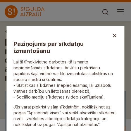
Aktuāli
Daudzdzīvokļu dzīvojamo
Paziņojums par sīkdatņu
māju apsaimniekotāji var
izmantošanu
doties ekskursijā uz
Lai šī tīmekļvietne darbotos, tā izmanto
atkritumu poligonu “Getliņi”;
nepieciešamās sīkdatnes. Ar Jūsu piekrišanu
papildus šajā vietnē var tikt izmantotas statistikas un
notiek pieteikšanās
sociālo mediju sīkdatnes:
- Statistikas sīkdatnes (nepieciešamas, lai uzlabotu
vietnes darbību un lietošanas pieredzi);
- Sociālo mediju sīkdatnes (video skatījumiem).
Jūs varat piekrist visām sīkdatnēm, noklikšķinot uz
pogas “Apstiprināt visas” vai veikt atsevišķu sīkdatņu
izvēli, izvēloties attiecīgo sīkdatņu kategoriju un
noklikšķinot uz pogas “Apstiprināt atzīmētās”.