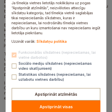
pasākumu programmā, lai mēs varētu aplūkot
Ja tīmekļa vietnes lietotājs noklikšķina uz pogas
skaistākās vietas Stambulā, uzsvēra bērnu un jauniešu
“Apstiprināt atzīmētās”, neizvēloties attiecīgu
biedrības ar invaliditāti Cerību spārni valdes
sīkdatņu kategoriju, tad tīmekļa vietnē saglabājas
priekšsēdētāja Eva Viļķina.
tikai nepieciešamās sīkdatnes, kuras ir
nepieciešamas, lai nodrošinātu tīmekļa vietnes
Eva Viļķina turpina stāstījumu par festivālu: Redzējām
darbību un kuru izmantošanai nav nepieciešams iegūt
krāšņus tērpus, aizraujošas dejas, dzirdējām
lietotāja piekrišanu.
tradicionālas Ā¨zijas valstu dziesmas, uz kuru fona
mūsu priekšnesums atšķīrās. Pēc uzstāšanās bērni
Uzzināt vairāk:
Sīkdatņu politika
jutās gandarīti ar savu sniegumu.
Funkcionālās sīkdatnes (nepieciešamas, lai
Turcijas invalīdu asociācijas prezidents Ramazan Bas
vietne darbotos)
uzaicināja bērnus piedalīties festivālā arī nākamgad,
Sociālo mediju sīkdatnes (nepieciešamas
savukārt viens no pasākuma organizatoriem Musa
video skatījumiem)
Durmazs bija patiesi pārsteigts par siguldiešu
priekšnesuma vienreizīgumu.
Statistikas sīkdatnes (nepieciešamas, lai
uzlabotu vietnes darbību)
Informāciju sagatavoja:
Ginta Galaktionko
mob.:26153909
Apstiprināt atzīmētās
e‑pasts:
ginta.galaktionko@box.va.lv
Apstiprināt visas