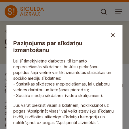
Aktuāli
Cerību spārnu bērniem
Paziņojums par sīkdatņu
Turcijā veicas labi
izmantošanu
Lai šī tīmekļvietne darbotos, tā izmanto
nepieciešamās sīkdatnes. Ar Jūsu piekrišanu
papildus šajā vietnē var tikt izmantotas statistikas un
www.sigulda.lv jau ziņots, ka pagājušajā nedēļā mazie
sociālo mediju sīkdatnes:
siguldieši no bērnu un jauniešu biedrības ar invaliditāti
- Statistikas sīkdatnes (nepieciešamas, lai uzlabotu
Cerību spārni devās uz Starptautisko smaidošo bērnu
vietnes darbību un lietošanas pieredzi);
festivālu Turcijā.
- Sociālo mediju sīkdatnes (video skatījumiem).
Jau pirmajā festivāla dienā bērniem izveidojās
Jūs varat piekrist visām sīkdatnēm, noklikšķinot uz
draudzīgas attiecības ar pārējiem festivāla
pogas “Apstiprināt visas” vai veikt atsevišķu sīkdatņu
dalībniekiem, it īpaši ar grupas gidiem. Bijām patīkami
izvēli, izvēloties attiecīgo sīkdatņu kategoriju un
pārsteigti par viņu rūpēm un gādību, gan palīdzot
noklikšķinot uz pogas “Apstiprināt atzīmētās”.
pieskatīt bērnus, kā arī veicot nelielas izmaiņas