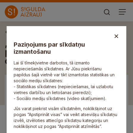
Aktuāli
„Cerību spārni” īsteno
Paziņojums par sīkdatņu
projektu par atbalstu
izmantošanu
cilvēkiem ar invaliditāti
Lai šī tīmekļvietne darbotos, tā izmanto
nepieciešamās sīkdatnes. Ar Jūsu piekrišanu
papildus šajā vietnē var tikt izmantotas statistikas un
sociālo mediju sīkdatnes:
- Statistikas sīkdatnes (nepieciešamas, lai uzlabotu
vietnes darbību un lietošanas pieredzi);
- Sociālo mediju sīkdatnes (video skatījumiem).
Jūs varat piekrist visām sīkdatnēm, noklikšķinot uz
pogas “Apstiprināt visas” vai veikt atsevišķu sīkdatņu
izvēli, izvēloties attiecīgo sīkdatņu kategoriju un
noklikšķinot uz pogas “Apstiprināt atzīmētās”.