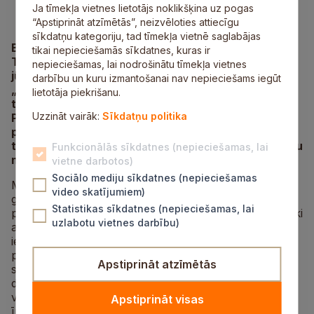
Ja tīmekļa vietnes lietotājs noklikšķina uz pogas
“Apstiprināt atzīmētās”, neizvēloties attiecīgu
sīkdatņu kategoriju, tad tīmekļa vietnē saglabājas
Biedrība „Cerību spārni” ar Borisa un Ināras
tikai nepieciešamās sīkdatnes, kuras ir
Teterevu fonda finansiālu atbalstu no 2014.gada
nepieciešamas, lai nodrošinātu tīmekļa vietnes
jūnija līdz 2015.gada maijam īstenojusi projektu
darbību un kuru izmantošanai nav nepieciešams iegūt
„Atbalsta pasākumi personām ar funkcionāliem
lietotāja piekrišanu.
traucējumiem Siguldas novadā” (Nr. 5.2./2014–50).
Uzzināt vairāk:
Sīkdatņu politika
Projekta mērķis bija nodrošināt sociālā atbalsta
pakalpojumus, lai attīstītu cilvēku ar funkcionāliem
traucējumiem sociālās un amata prasmes, veicinātu
Funkcionālās sīkdatnes (nepieciešamas, lai
nodarbinātības iespējas un integrāciju sabiedrībā.
vietne darbotos)
Sociālo mediju sīkdatnes (nepieciešamas
Mērķa grupa bija cilvēki ar invaliditāti no 18 līdz 50
video skatījumiem)
gadiem, kuriem ir nepieciešami sociālā atbalsta
Statistikas sīkdatnes (nepieciešamas, lai
pakalpojumi. Projekta ietvaros mērķa grupas dalībnieki
uzlabotu vietnes darbību)
apguva šūšanas, ādas un māla apstrādes prasmes,
iesaistījās psihologa atbalsta grupā, kas palīdzēja
pilnveidot savstarpējās saskarsmes iemaņas un vairot
Apstiprināt atzīmētās
savu spēku apzināšanos dzīves grūtās situācijās. Trīs
dienu nometne ārpus savas ikdienas vides palīdzēja
veidot draudzīgu gaisotni, iesaistoties daudzveidīgās,
Apstiprināt visas
īpaši cilvēkiem ar invaliditāti sagatavotās, aktivitātēs.