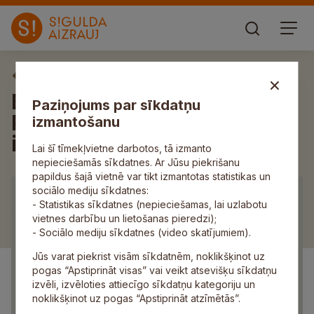
Aktuāli
Biedrība “Lauku Attīstības
Paziņojums par sīkdatņu
Partnerība” aicina
izmantošanu
iedzīvotājus uz tikšanos
Lai šī tīmekļvietne darbotos, tā izmanto
nepieciešamās sīkdatnes. Ar Jūsu piekrišanu
papildus šajā vietnē var tikt izmantotas statistikas un
sociālo mediju sīkdatnes:
- Statistikas sīkdatnes (nepieciešamas, lai uzlabotu
vietnes darbību un lietošanas pieredzi);
- Sociālo mediju sīkdatnes (video skatījumiem).
Jūs varat piekrist visām sīkdatnēm, noklikšķinot uz
pogas “Apstiprināt visas” vai veikt atsevišķu sīkdatņu
izvēli, izvēloties attiecīgo sīkdatņu kategoriju un
noklikšķinot uz pogas “Apstiprināt atzīmētās”.