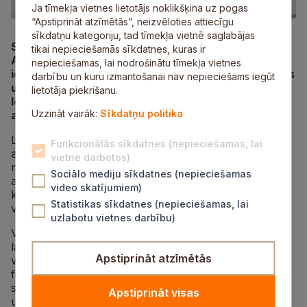
Ja tīmekļa vietnes lietotājs noklikšķina uz pogas
“Apstiprināt atzīmētās”, neizvēloties attiecīgu
sīkdatņu kategoriju, tad tīmekļa vietnē saglabājas
Siguldas novada LEADER grupa – biedrība “Lauku
tikai nepieciešamās sīkdatnes, kuras ir
Attīstības Partnerība” – aicina novada aktīvos
nepieciešamas, lai nodrošinātu tīmekļa vietnes
iedzīvotājus, uzņēmējus, sabiedriskās organizācijas
darbību un kuru izmantošanai nav nepieciešams iegūt
un pašvaldību pārstāvjus uz tikšanos, lai kopīgi
lietotāja piekrišanu.
lemtu par turpmākajiem pieciem gadiem
Uzzināt vairāk:
Sīkdatņu politika
atbalstāmajām nozarēm un aktivitātēm.
LEADER atbalsta programma ir savstarpēji koordinētu
Funkcionālās sīkdatnes (nepieciešamas, lai
aktivitāšu kopums lauku attīstības veicināšanai. Viens
vietne darbotos)
no LEADER pamatprincipiem ir “No apakšas uz
Sociālo mediju sīkdatnes (nepieciešamas
augšu” – tas nozīmē, ka iedzīvotājiem pašiem ir jālemj,
video skatījumiem)
kuras nozares un aktivitātes savā novadā atbalstīt
Statistikas sīkdatnes (nepieciešamas, lai
vispirms un vairāk.
uzlabotu vietnes darbību)
Vadoties pēc tā, ko iedzīvotāji būs lēmuši šo tikšanos
laikā, turpmāk plānosim, kā projektu konkursu veidā
Apstiprināt atzīmētās
vairāk kā 1,5 miljonu lielo Eiropas Savienības
finansējumu sadalīt pašvaldības, uzņēmēju,
sabiedrisko organizāciju un fizisko personu – topošo
Apstiprināt visas
uzņēmēju ieceru īstenošanai.