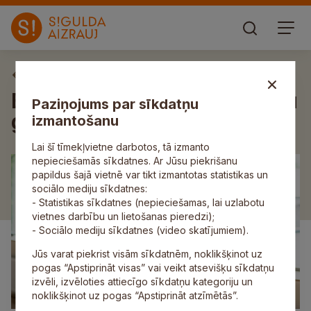
Aktuāli
Bezmaksas sporta nodarbību
Paziņojums par sīkdatņu
grafiks aprīlim
izmantošanu
Lai šī tīmekļvietne darbotos, tā izmanto
nepieciešamās sīkdatnes. Ar Jūsu piekrišanu
papildus šajā vietnē var tikt izmantotas statistikas un
sociālo mediju sīkdatnes:
- Statistikas sīkdatnes (nepieciešamas, lai uzlabotu
vietnes darbību un lietošanas pieredzi);
- Sociālo mediju sīkdatnes (video skatījumiem).
Jūs varat piekrist visām sīkdatnēm, noklikšķinot uz
pogas “Apstiprināt visas” vai veikt atsevišķu sīkdatņu
izvēli, izvēloties attiecīgo sīkdatņu kategoriju un
noklikšķinot uz pogas “Apstiprināt atzīmētās”.