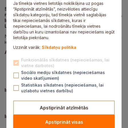
Ja tīmekļa vietnes lietotājs noklikšķina uz pogas
Siguldas novadā turpinās bezmaksas sporta
“Apstiprināt atzīmētās”, neizvēloties attiecīgu
nodarbības. Nodarbības, kā līdz šim, notiks Allažos,
sīkdatņu kategoriju, tad tīmekļa vietnē saglabājas
Inciemā, Inčukalnā, Jūdažos, Mālpilī, Morē,
tikai nepieciešamās sīkdatnes, kuras ir
Lēdurgā, Raganā, Siguldā un Sunīšos.
nepieciešamas, lai nodrošinātu tīmekļa vietnes
darbību un kuru izmantošanai nav nepieciešams iegūt
Nodarbības var apmeklēt ikviens novadnieks. Aicinām
lietotāja piekrišanu.
iepazīties ar bezmaksas nodarbību grafiku aprīlim:
Uzzināt vairāk:
Sīkdatņu politika
Allažu Sporta centrā:
Funkcionālās sīkdatnes (nepieciešamas, lai
5. aprīlī plkst. 13.30 funkcionālā fitnesa
vietne darbotos)
nodarbība;
Sociālo mediju sīkdatnes (nepieciešamas
19. aprīlī plkst. 13.30 nodarbība “Veselības
video skatījumiem)
vingrošana”.
Statistikas sīkdatnes (nepieciešamas, lai
Inciemā, Sporta un atpūtas centrā “Namiņš”:
uzlabotu vietnes darbību)
5. un 12. aprīlī plkst. 11.00 nodarbība “Veselības
vingrošana”.
Apstiprināt atzīmētās
Inčukalna Sporta centrā:
Apstiprināt visas
1., 15. un 29. aprīlī plkst. 18.00 nodarbība