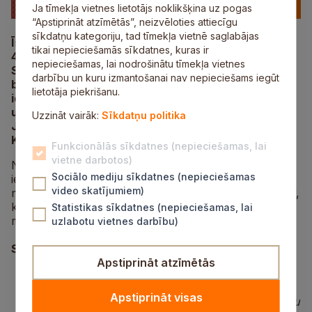
Ja tīmekļa vietnes lietotājs noklikšķina uz pogas
“Apstiprināt atzīmētās”, neizvēloties attiecīgu
sīkdatņu kategoriju, tad tīmekļa vietnē saglabājas
Īstenojot Eiropas Sociālā fonda projektu Nr.
tikai nepieciešamās sīkdatnes, kuras ir
4.1.2.2/1/24/I/015 “Esi vesels Siguldas novadā!”,
nepieciešamas, lai nodrošinātu tīmekļa vietnes
Siguldas Sporta centrs turpina piedāvāt dažādas
darbību un kuru izmantošanai nav nepieciešams iegūt
bezmaksas sporta nodarbības Siguldas novada
lietotāja piekrišanu.
iedzīvotājiem Siguldā (Siguldas Sporta centrā
un
Fischer
slēpošanas centrā), Allažos, Mālpilī,
Uzzināt vairāk:
Sīkdatņu politika
Jūdažos, Morē, Inčukalnā, Lēdurgā, Inciemā un
Krimuldā.
Funkcionālās sīkdatnes (nepieciešamas, lai
vietne darbotos)
Nodarbības var apmeklēt ik viens Siguldas novada
Sociālo mediju sīkdatnes (nepieciešamas
iedzīvotājs visās minētajās novada vietās. Uz
video skatījumiem)
nodarbībām nav nepieciešams pieteikties, atskaitot tur,
kur tas ir norādīts. Bezmaksas nodarbību grafiks
Statistikas sīkdatnes (nepieciešamas, lai
maijā:
uzlabotu vietnes darbību)
Siguldas Sporta centrā:
Apstiprināt atzīmētās
peldēšanas nodarbības cilvēkiem ar invaliditāti
sestdienās, 2., 16. un 30. maijā, plkst. 11.00.
Apstiprināt visas
Nodarbības notiek sadarbībā ar biedrību “Cerību