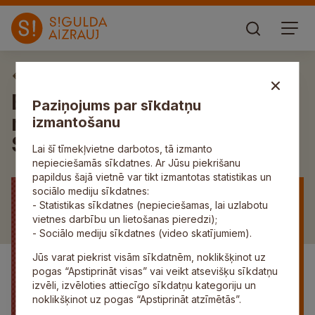
Aktuāli
Bezmaksas sporta
Paziņojums par sīkdatņu
nodarbības “Esi vesels
izmantošanu
Siguldas novadā!” maijā
Lai šī tīmekļvietne darbotos, tā izmanto
nepieciešamās sīkdatnes. Ar Jūsu piekrišanu
papildus šajā vietnē var tikt izmantotas statistikas un
sociālo mediju sīkdatnes:
- Statistikas sīkdatnes (nepieciešamas, lai uzlabotu
vietnes darbību un lietošanas pieredzi);
- Sociālo mediju sīkdatnes (video skatījumiem).
Jūs varat piekrist visām sīkdatnēm, noklikšķinot uz
pogas “Apstiprināt visas” vai veikt atsevišķu sīkdatņu
izvēli, izvēloties attiecīgo sīkdatņu kategoriju un
noklikšķinot uz pogas “Apstiprināt atzīmētās”.