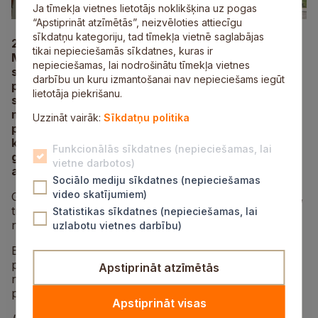
Ja tīmekļa vietnes lietotājs noklikšķina uz pogas
“Apstiprināt atzīmētās”, neizvēloties attiecīgu
sīkdatņu kategoriju, tad tīmekļa vietnē saglabājas
28. jūnijā Mālpilī krāšņi tiks atzīmēti jau piektie
tikai nepieciešamās sīkdatnes, kuras ir
Mālpils Zemeņu svētki. Šogad pirmo reizi notiks
nepieciešamas, lai nodrošinātu tīmekļa vietnes
svētku gājiens. Gājiena mērķis ir stiprināt
darbību un kuru izmantošanai nav nepieciešams iegūt
piederības sajūtu Siguldas novadam un kuplināt
lietotāja piekrišanu.
svētku norisi, kopīgā gājienā iesaistot Siguldas
novada iedzīvotājus, viesus, pašvaldības iestādes,
Uzzināt vairāk:
Sīkdatņu politika
pagastu pārvaldes, uzņēmumus, amatiermākslas
kolektīvus, nevalstiskās organizācijas un interešu
Funkcionālās sīkdatnes (nepieciešamas, lai
grupas. Interesenti aicināti pieteikties gājienam,
vietne darbotos)
aizpildot pieteikuma anketu, kas pieejama
šeit
.
Sociālo mediju sīkdatnes (nepieciešamas
video skatījumiem)
Gājiena dalībnieki ir aicināti būt zemenīgi, jautri, skaisti,
traki, skanīgi – radot spilgtu, dzīvotspējīgu un
Statistikas sīkdatnes (nepieciešamas, lai
neatkārtojamu svētku gājienu.
uzlabotu vietnes darbību)
Būsim kopā, lai radītu neaizmirstamu atmosfēru un
parādītu mūsu mīlestību pret zemenēm, kas ir vienas
Apstiprināt atzīmētās
no gardākajām ogām Mālpilī un arī visā plašajā
pasaulē!
Apstiprināt visas