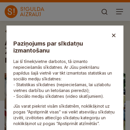
Aktuāli
Atzīmējot piektos Mālpils
Paziņojums par sīkdatņu
Zemeņu svētkus, pirmo reizi
izmantošanu
norisināsies svētku gājiens
Lai šī tīmekļvietne darbotos, tā izmanto
nepieciešamās sīkdatnes. Ar Jūsu piekrišanu
papildus šajā vietnē var tikt izmantotas statistikas un
sociālo mediju sīkdatnes:
- Statistikas sīkdatnes (nepieciešamas, lai uzlabotu
vietnes darbību un lietošanas pieredzi);
- Sociālo mediju sīkdatnes (video skatījumiem).
Jūs varat piekrist visām sīkdatnēm, noklikšķinot uz
pogas “Apstiprināt visas” vai veikt atsevišķu sīkdatņu
izvēli, izvēloties attiecīgo sīkdatņu kategoriju un
noklikšķinot uz pogas “Apstiprināt atzīmētās”.