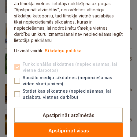
“ANsteel Master”
Ja tīmekļa vietnes lietotājs noklikšķina uz pogas
“Apstiprināt atzīmētās”, neizvēloties attiecīgu
sīkdatņu kategoriju, tad tīmekļa vietnē saglabājas
tikai nepieciešamās sīkdatnes, kuras ir
Agneses Reinikas epoksīda un
nepieciešamas, lai nodrošinātu tīmekļa vietnes
20.03.2025
polimērmāla rotas
darbību un kuru izmantošanai nav nepieciešams iegūt
lietotāja piekrišanu.
Uzzināt vairāk:
Sīkdatņu politika
Lindas Ķirses gladiolu sīpoli un
20.03.2025
ziedi
Funkcionālās sīkdatnes (nepieciešamas, lai
vietne darbotos)
Sociālo mediju sīkdatnes (nepieciešamas
video skatījumiem)
Bioloģiski audzēti dārzeņi no
20.03.2025
Statistikas sīkdatnes (nepieciešamas, lai
SIA “Ekoloģisks”
uzlabotu vietnes darbību)
Apstiprināt atzīmētās
Rolanda Pulles dekoratīvie
20.03.2025
Siguldas spieķi
Apstiprināt visas