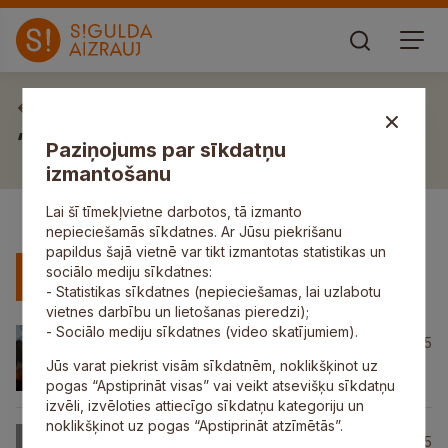
Uzņēmējdarbība
“Radīts Siguldā” uzņēmēji
Paziņojums par sīkdatņu
izmantošanu
Lai šī tīmekļvietne darbotos, tā izmanto
nepieciešamās sīkdatnes. Ar Jūsu piekrišanu
papildus šajā vietnē var tikt izmantotas statistikas un
sociālo mediju sīkdatnes:
108
rezultāti
Filtri
- Statistikas sīkdatnes (nepieciešamas, lai uzlabotu
vietnes darbību un lietošanas pieredzi);
- Sociālo mediju sīkdatnes (video skatījumiem).
Lauras Loginas-Lucavas
20.03.2025
audzēto vistu olas
Jūs varat piekrist visām sīkdatnēm, noklikšķinot uz
pogas “Apstiprināt visas” vai veikt atsevišķu sīkdatņu
izvēli, izvēloties attiecīgo sīkdatņu kategoriju un
noklikšķinot uz pogas “Apstiprināt atzīmētās”.
Metāla konstrucijas no SIA
20.03.2025