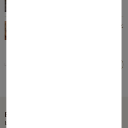
SIA “SORTUS”
Veselības veicināšanas
28.02.2025
centrs “Malus”
Lapa
2
no
9
Esi pirmais, kurš uzzina!
Izvēlies atbilstošu kategoriju un saņem