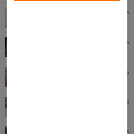
Dekoratīvo stādu audzēšana
20.03.2025
no SIA “Ķikši”
Ēdināšanas komplekss “Kaķu
18.03.2025
māja”
Mājas virtuļi no SIA “AB
18.03.2025
Latvia”
Augļu koki un ogulāji no ZS
18.03.2025
“Pīlādži”
Dzērveņu konfekšu asorti no
18.03.2025