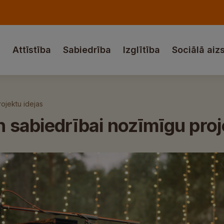
a
Attīstība
Sabiedrība
Izglītība
Sociālā aiz
rojektu idejas
n sabiedrībai nozīmīgu proj