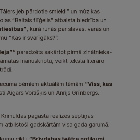
ālers jeb pārdotie smiekli” un mūzikas
as “Baltais flīģelis” atbalsta biedrība un
tiesības”
, kurā runās par slavas, varas un
umu “Kas ir svarīgāks?”.
deja”“
paredzēts sakārtot pirmā zinātnieka-
matas manuskriptu, veikt teksta literāro
trādi.
s vecuma bērniem aktuālām tēmām
“Viss, kas
ti Aigars Voitišķis un Anrijs Grīnbergs.
Krimuldas pagastā realizēs septiņas
iem atbilstoši gadskārtām visa gada garumā.
tikumu ciklu
“Brīvdabas teātra notikumi