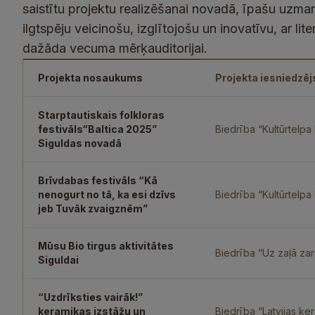
saistītu projektu realizēšanai novadā, īpašu uzman
ilgtspēju veicinošu, izglītojošu un inovatīvu, ar li
dažāda vecuma mērķauditorijai.
Projekta nosaukums
Projekta iesniedzēj
Starptautiskais folkloras
festivāls
“Baltica 2025”
Biedrība “Kultūrtelpa
Siguldas novadā
Brīvdabas festivāls “Kā
nenogurt no tā, ka esi dzīvs
Biedrība “Kultūrtelp
jeb Tuvāk zvaigznēm”
Mūsu Bio tirgus aktivitātes
Biedrība “Uz zaļā zar
Siguldai
“Uzdrīksties vairāk!”
keramikas izstāžu un
Biedrība “Latvijas ke