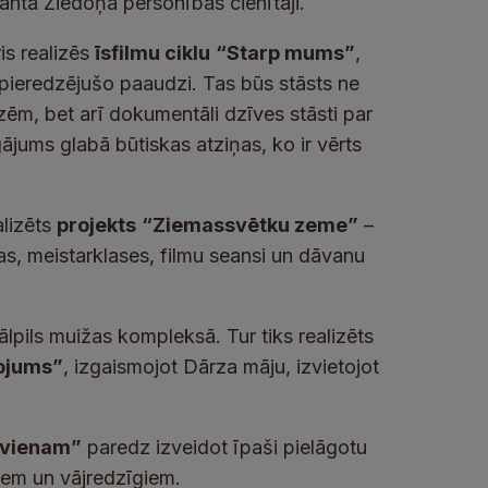
manta Ziedoņa personības cienītāji.
is realizēs
īsfilmu ciklu
“Starp mums”
,
pieredzējušo paaudzi. Tas būs stāsts ne
zēm, bet arī dokumentāli dzīves stāsti par
ājums glabā būtiskas atziņas, ko ir vērts
alizēts
projekts
“Ziemassvētku zeme”
–
as, meistarklases, filmu seansi un dāvanu
pils muižas kompleksā. Tur tiks realizēts
ļojums”
, izgaismojot Dārza māju, izvietojot
ikvienam”
paredz izveidot īpaši pielāgotu
giem un vājredzīgiem.