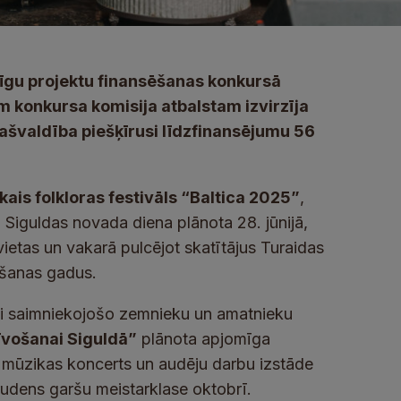
īgu projektu finansēšanas konkursā
 konkursa komisija atbalstam izvirzīja
ašvaldība piešķīrusi līdzfinansējumu 56
kais folkloras festivāls “Baltica 2025”
,
. Siguldas novada diena plānota 28. jūnijā,
ietas un vakarā pulcējot skatītājus Turaidas
ēšanas gadus.
ski saimniekojošo zemnieku un amatnieku
īvošanai Siguldā”
plānota apjomīga
s mūzikas koncerts un audēju darbu izstāde
 rudens garšu meistarklase oktobrī.