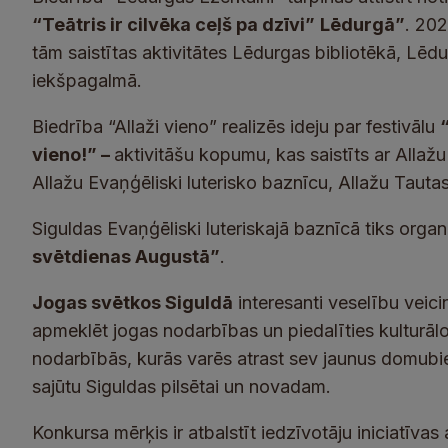
“Teātris ir cilvēka ceļš pa dzīvi”
Lēdurgā”
. 202
tām saistītas aktivitātes Lēdurgas bibliotēkā, Lē
iekšpagalmā.
Biedrība “Allaži vieno” realizēs ideju par festivālu
vieno!” –
aktivitāšu kopumu, kas saistīts ar Allažu
Allažu Evaņģēliski luterisko baznīcu, Allažu Taut
Siguldas Evaņģēliski luteriskajā baznīcā tiks orga
svētdienas Augustā”
.
Jogas svētkos Siguldā
interesanti veselību veic
apmeklēt jogas nodarbības un piedalīties kulturā
nodarbībās, kurās varēs atrast sev jaunus domubie
sajūtu Siguldas pilsētai un novadam.
Konkursa mērķis ir atbalstīt iedzīvotāju iniciatīv