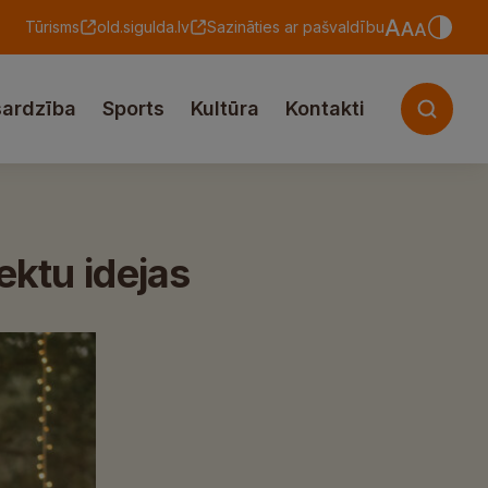
Tūrisms
old.sigulda.lv
Sazināties ar pašvaldību
sardzība
Sports
Kultūra
Kontakti
ektu idejas