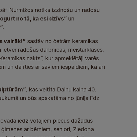
abā” Nurmižos notiks izzinošu un radošu
ogurt no tā, ka esi dzīvs”
un
”.
s vairāk!”
sastāv no četrām keramikas
etver radošās darbnīcas, meistarklases,
eramikas nakts”, kur apmeklētāji varēs
em un dalīties ar saviem iespaidiem, kā arī
kulptūrām”
, kas veltīta Dainu kalna 40.
s laukumā un būs apskatāma no jūnija līdz
novada iedzīvotājiem piecus dažādus
ģimenes ar bērniem, seniori, Ziedoņa