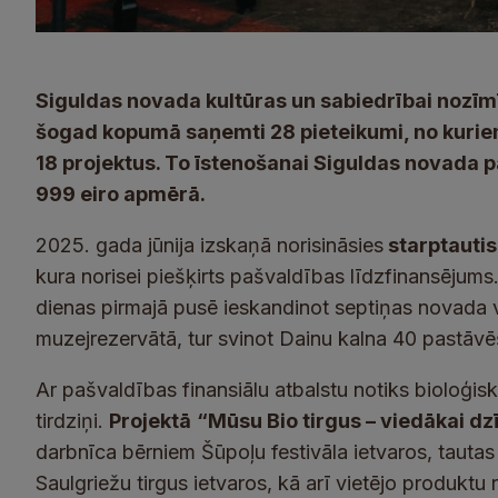
Siguldas novada kultūras un sabiedrībai nozīm
šogad kopumā saņemti 28 pieteikumi, no kuriem
18 projektus. To īstenošanai Siguldas novada p
999 eiro apmērā.
2025. gada jūnija izskaņā norisināsies
starptautis
kura norisei piešķirts pašvaldības līdzfinansējums
dienas pirmajā pusē ieskandinot septiņas novada v
muzejrezervātā, tur svinot Dainu kalna 40 pastāv
Ar pašvaldības finansiālu atbalstu notiks bioloģi
tirdziņi.
Projektā
“Mūsu Bio tirgus – viedākai dz
darbnīca bērniem Šūpoļu festivāla ietvaros, tauta
Saulgriežu tirgus ietvaros, kā arī vietējo produktu