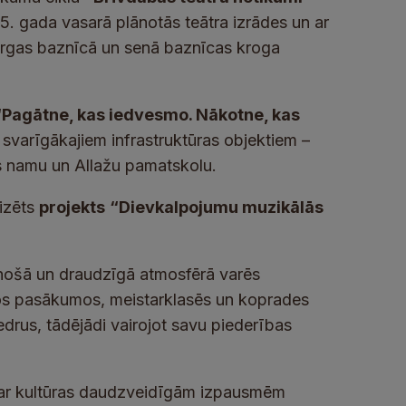
5. gada vasarā plānotās teātra izrādes un ar
durgas baznīcā un senā baznīcas kroga
“Pagātne, kas iedvesmo. Nākotne, kas
 svarīgākajiem infrastruktūras objektiem –
as namu un Allažu pamatskolu.
nizēts
projekts
“Dievkalpojumu muzikālās
inošā un draudzīgā atmosfērā varēs
los pasākumos, meistarklasēs un koprades
drus, tādējādi vairojot savu piederības
as ar kultūras daudzveidīgām izpausmēm