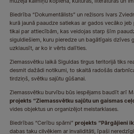
muzeja kaimiņu kopiena, kultūras, literatūras un I
Biedrība “Dokumentālists” un režisors Ivars Zviedr
kurā jaunā paaudze satiekas ar gados vecāko jeb 
tikai par attiecībām, kas veidojas starp šīm paaud
siguldiešiem, kuru pieredze un bagātīgais dzīves g
uzklausīt, ar ko ir vērts dalīties.
Ziemassvētku laikā Siguldas tirgus teritorijā tiks re
desmit dažādi notikumi, to skaitā radošās darbnīc
tirdziņš, svētku sajūtu gūšanai.
Ziemassvētku burvību būs iespējams baudīt arī Māl
projekts
“Ziemassvētku sajūtu un gaismas ce
vides objektus un organizējot meistarklases.
Biedrības “Cerību spārni”
projekts
“Pārgājieni 
dabas taku cilvēkiem ar invaliditāti, īpaši neredzī