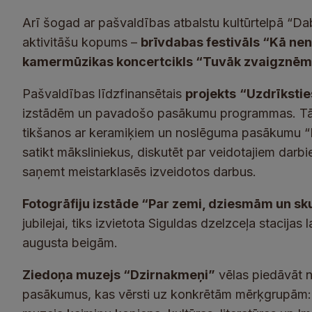
Arī šogad ar pašvaldības atbalstu kultūrtelpā “D
aktivitāšu kopums –
brīvdabas festivāls “Kā nen
kamermūzikas koncertcikls “Tuvāk zvaigznēm
Pašvaldības līdzfinansētais
projekts
“Uzdrīkstie
izstādēm un pavadošo pasākumu programmas. Tā i
tikšanos ar keramiķiem un noslēguma pasākumu “K
satikt māksliniekus, diskutēt par veidotajiem darbi
saņemt meistarklasēs izveidotos darbus.
Fotogrāfiju izstāde “Par zemi, dziesmām un s
jubilejai, tiks izvietota Siguldas dzelzceļa stacija
augusta beigām.
Ziedoņa muzejs “Dzirnakmeņi”
vēlas piedāvāt 
pasākumus, kas vērsti uz konkrētām mērķgrupām: 