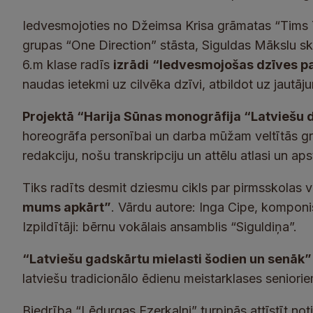
Iedvesmojoties no Džeimsa Krisa grāmatas “Tims T
grupas “One Direction” stāsta, Siguldas Mākslu skol
6.m klase radīs
izrādi
“Iedvesmojošas dzīves pa
naudas ietekmi uz cilvēka dzīvi, atbildot uz jautāj
Projektā “Harija Sūnas monogrāfija “Latviešu 
horeogrāfa personībai un darba mūžam veltītās grā
redakciju, nošu transkripciju un attēlu atlasi un aps
Tiks radīts desmit dziesmu cikls par pirmsskola
mums apkārt”
. Vārdu autore: Inga Cipe, komponis
Izpildītāji: bērnu vokālais ansamblis “Siguldiņa”.
“Latviešu gadskārtu mielasti šodien un senāk”
latviešu tradicionālo ēdienu meistarklases senior
Biedrība “Lēdurgas Ezerkalni” turpinās attīstīt no