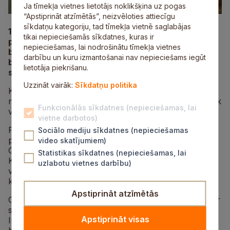
Ja tīmekļa vietnes lietotājs noklikšķina uz pogas
“Apstiprināt atzīmētās”, neizvēloties attiecīgu
sīkdatņu kategoriju, tad tīmekļa vietnē saglabājas
1. aprīlī, Joku dienā, Allažu bibliotēkā norisinājās
tikai nepieciešamās sīkdatnes, kuras ir
pasākums “Mītavas stāsti un joki”, kura laikā
nepieciešamas, lai nodrošinātu tīmekļa vietnes
bibliotēkā viesojās Andra Poota – Jelgavas Pilsētas
darbību un kuru izmantošanai nav nepieciešams iegūt
bibliotēkas novadpētniecības speciāliste, lieliska
lietotāja piekrišanu.
stāstniece un jokotāja.
Uzzināt vairāk:
Sīkdatņu politika
Kādēļ Mītava? Mītava ir vēsturiskais Jelgavas
nosaukums. Tādēļ arī stāsti un joki ar vairāk vai mazāk
Funkcionālās sīkdatnes (nepieciešamas, lai
vēsturisku piesitienu.
vietne darbotos)
Pirmajā daļā caur stāstiem un jokiem Allažu
Sociālo mediju sīkdatnes (nepieciešamas
pamatskolas 7. klases skolēni, klases audzinātāja Aiva
video skatījumiem)
Grundmane un Allažu pamatskolas direktore Aina
Statistikas sīkdatnes (nepieciešamas, lai
Keplere mijiedarbojās ar Andru, veidojot dialogus. Vai
uzlabotu vietnes darbību)
viss bija līdzeni, kā Zemgale? Drīzāk Vidzeme – kā pa
kalniem un lejām – atbilstoši Joku dienai!
Apstiprināt atzīmētās
Otrajā daļā vairāk vēsturisku stāstu un sarunu kopā ar
sociālās aprūpes mājas “Gaismiņas” iemītniekiem un
Apstiprināt visas
Ingu Dulpi, Raimu Ozoliņu, Allažu pensionāru kopas