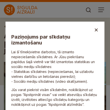
Aktuāli
Allažu bibliotēkā aizvadīts
Paziņojums par sīkdatņu
pasākums “Mītavas stāsti un
izmantošanu
joki”
Lai šī tīmekļvietne darbotos, tā izmanto
nepieciešamās sīkdatnes. Ar Jūsu piekrišanu
papildus šajā vietnē var tikt izmantotas statistikas un
sociālo mediju sīkdatnes:
- Statistikas sīkdatnes (nepieciešamas, lai uzlabotu
vietnes darbību un lietošanas pieredzi);
- Sociālo mediju sīkdatnes (video skatījumiem).
Jūs varat piekrist visām sīkdatnēm, noklikšķinot uz
pogas “Apstiprināt visas” vai veikt atsevišķu sīkdatņu
izvēli, izvēloties attiecīgo sīkdatņu kategoriju un
noklikšķinot uz pogas “Apstiprināt atzīmētās”.