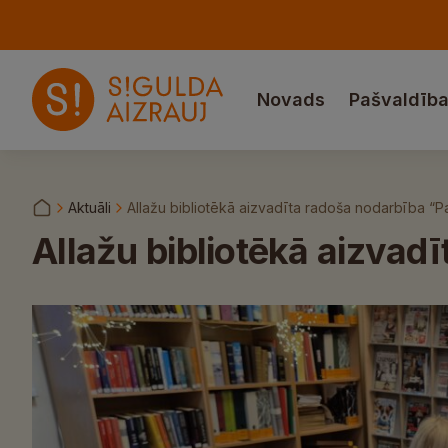
Novads
Pašvaldīb
Aktuāli
Allažu bibliotēkā aizvadīta radoša nodarbība “Pa
Allažu bibliotēkā aizvadī