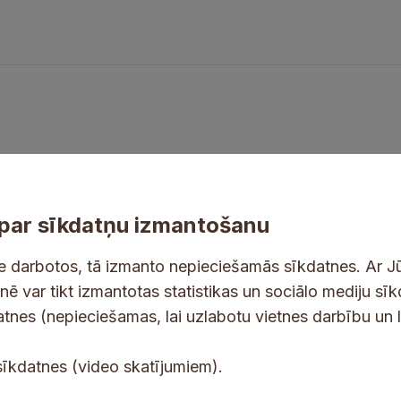
par sīkdatņu izmantošanu
ne darbotos, tā izmanto nepieciešamās sīkdatnes. Ar J
tnē var tikt izmantotas statistikas un sociālo mediju sī
tes un jaunumus savā e-pastā
datnes (nepieciešamas, lai uzlabotu vietnes darbību un 
E
sīkdatnes (video skatījumiem).
-