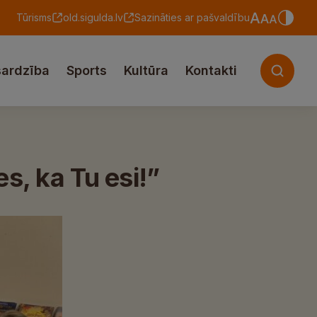
Tūrisms
old.sigulda.lv
Sazināties ar pašvaldību
sardzība
Sports
Kultūra
Kontakti
s, ka Tu esi!”