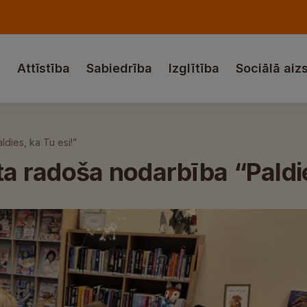
a
Attīstība
Sabiedrība
Izglītība
Sociālā aiz
ldies, ka Tu esi!”
ta radoša nodarbība “Paldie