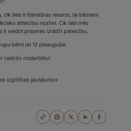
!”.
ik liels ir literatūras resurss, lai bērniem
ēcisko attiecību nozīmi. Cik labi mēs
i ir veidot prasmes izrādīt pateicību.
rupu bērni un 12 pieaugušie.
par radošo nodarbību!
as izglītības jautājumos