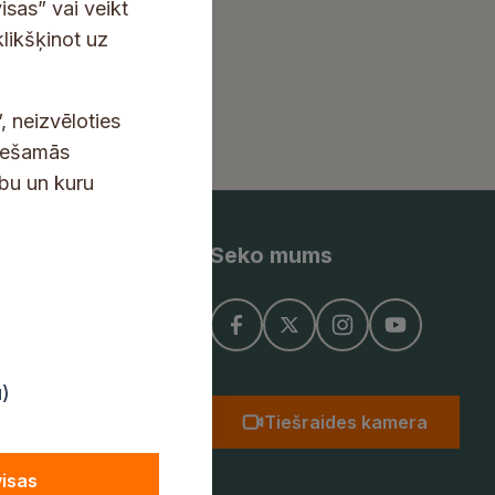
isas” vai veikt
klikšķinot uz
, neizvēloties
ciešamās
ību un kuru
Seko mums
ņojums
u)
Tiešraides kamera
visas