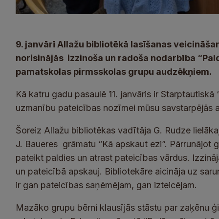
9. janvārī Allažu bibliotēkā lasīšanas veicinā
norisinājās izzinoša un radoša nodarbība “Paldi
pamatskolas pirmsskolas grupu audzēkņiem.
Kā katru gadu pasaulē 11. janvāris ir Starptautiskā
uzmanību pateicības nozīmei mūsu savstarpējās a
Šoreiz Allažu bibliotēkas vadītāja G. Rudze lielāk
J. Baueres grāmatu “Kā apskaut ezi”. Pārrunājot 
pateikt paldies un atrast pateicības vārdus. Izzin
un pateicībā apskauj. Bibliotekāre aicināja uz saru
ir gan pateicības saņēmējam, gan izteicējam.
Mazāko grupu bērni klausījās stāstu par zaķēnu ģi