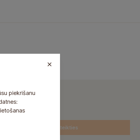
ūsu piekrišanu
kdatnes:
lietošanas
Pieteikties