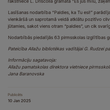
rakstniece L. Driscolla grāmatā “Es jūs mīlu, zaķēni
Lasīšanas nodarbība “Paldies, ka Tu esi!” parādīja, c
vienkāršā un saprotamā veidā atklātu pozitīvo cilv
jūtamies, sakot viens otram “paldies”, un cik svarīg
Nodarbībās piedalījās 63 pirmsskolas izglītības g
Pateicība Allažu bibliotēkas vadītājai G. Rudzei 
Informāciju sagatavoja:
Allažu pamatskolas direktora vietniece pirmsskol
Jana Baranovska
Publicēts
10 Jan 2025