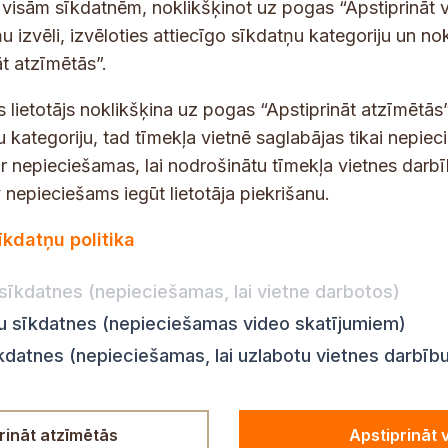
p
 saņemšanai e-pastā.
t visām sīkdatnēm, noklikšķinot uz pogas “Apstiprināt v
a
u izvēli, izvēloties attiecīgo sīkdatņu kategoriju un no
s
t atzīmētās”.
t
s
s lietotājs noklikšķina uz pogas “Apstiprināt atzīmētās”
*
u kategoriju, tad tīmekļa vietnē saglabājas tikai nepie
ir nepieciešamas, lai nodrošinātu tīmekļa vietnes darb
nepieciešams iegūt lietotāja piekrišanu.
dības darba laiks
Par vietni
īkdatņu politika
Vietnes karte
:
8.00–18.00
Privātuma politika
8.00–17.00
sīkdatnes (nepieciešamas, lai vietne darbotos)
Piekļūstamības pazi
:
8.00–17.00
ju sīkdatnes (nepieciešamas video skatījumiem)
Ziņot KNAB
en:
8.00–18.00
īkdatnes (nepieciešamas, lai uzlabotu vietnes darbīb
n:
8.00–14.00
rināt atzīmētās
Apstiprināt 