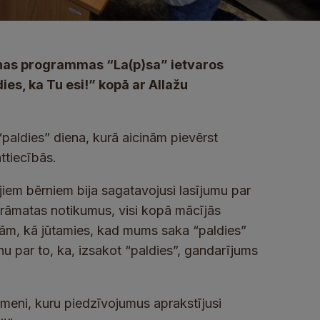
šanas programmas “La(p)sa” ietvaros
es, ka Tu esi!” kopā ar Allažu
 “paldies” diena, kurā aicinām pievērst
ttiecībās.
ajiem bērniem bija sagatavojusi lasījumu par
grāmatas notikumus, visi kopā mācījās
ājām, kā jūtamies, kad mums saka “paldies”
nu par to, ka, izsakot “paldies”, gandarījums
meni, kuru piedzīvojumus aprakstījusi