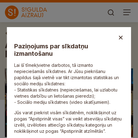
Aktuāli
Aktualitātes bibliotēku darba
Paziņojums par sīkdatņu
laikos augustā
izmantošanu
Lai šī tīmekļvietne darbotos, tā izmanto
nepieciešamās sīkdatnes. Ar Jūsu piekrišanu
papildus šajā vietnē var tikt izmantotas statistikas un
sociālo mediju sīkdatnes:
- Statistikas sīkdatnes (nepieciešamas, lai uzlabotu
vietnes darbību un lietošanas pieredzi);
- Sociālo mediju sīkdatnes (video skatījumiem).
Jūs varat piekrist visām sīkdatnēm, noklikšķinot uz
pogas “Apstiprināt visas” vai veikt atsevišķu sīkdatņu
izvēli, izvēloties attiecīgo sīkdatņu kategoriju un
noklikšķinot uz pogas “Apstiprināt atzīmētās”.