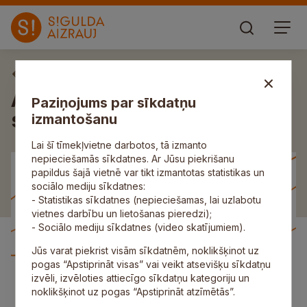
Aktuāli
Aktivitātes kopienas centros
Paziņojums par sīkdatņu
septembrī
izmantošanu
Lai šī tīmekļvietne darbotos, tā izmanto
nepieciešamās sīkdatnes. Ar Jūsu piekrišanu
papildus šajā vietnē var tikt izmantotas statistikas un
sociālo mediju sīkdatnes:
- Statistikas sīkdatnes (nepieciešamas, lai uzlabotu
vietnes darbību un lietošanas pieredzi);
- Sociālo mediju sīkdatnes (video skatījumiem).
Jūs varat piekrist visām sīkdatnēm, noklikšķinot uz
pogas “Apstiprināt visas” vai veikt atsevišķu sīkdatņu
izvēli, izvēloties attiecīgo sīkdatņu kategoriju un
noklikšķinot uz pogas “Apstiprināt atzīmētās”.