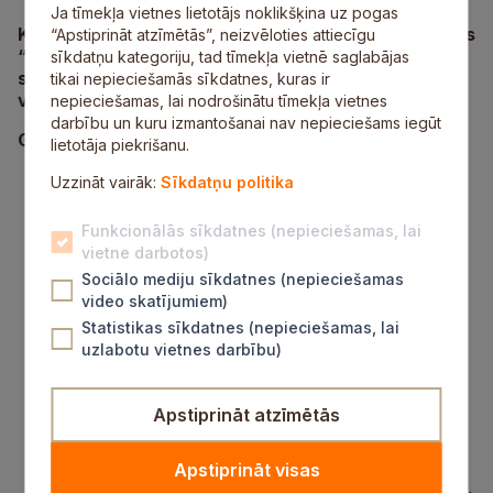
Ja tīmekļa vietnes lietotājs noklikšķina uz pogas
Kopienas centri Gaujā, Sunīšos, kā arī dienas centrs
“Apstiprināt atzīmētās”, neizvēloties attiecīgu
“Iespēju māja” Siguldā ir vietējo iedzīvotāju
sīkdatņu kategoriju, tad tīmekļa vietnē saglabājas
sabiedriskās dzīves un brīvā laika pavadīšanas
tikai nepieciešamās sīkdatnes, kuras ir
vietas.
nepieciešamas, lai nodrošinātu tīmekļa vietnes
darbību un kuru izmantošanai nav nepieciešams iegūt
Gaujas Kopienas centrā
lietotāja piekrišanu.
Bērnu un jauniešu klubiņš
pirmdienās un
Uzzināt vairāk:
Sīkdatņu politika
trešdienās plkst. 14.00–17.00.
Māmiņu rīti (ar bērniem līdz 3 gadu vecumam)
Funkcionālās sīkdatnes (nepieciešamas, lai
11. un 25. septembrī plkst. 10.00–11.30.
vietne darbotos)
Klientu apkalpošanas centra pakalpojumu
Sociālo mediju sīkdatnes (nepieciešamas
saņemšana
otrdienās plkst. 8.00–13.00 un
video skatījumiem)
14.00–17.00 (izmaiņu gadījumā informācija tiks
Statistikas sīkdatnes (nepieciešamas, lai
izvietota uz durvīm). Iespēja iedzīvotājiem
uzlabotu vietnes darbību)
vienkopus pieteikt pieprasītākos valsts un
pašvaldības pakalpojumus.
Inčukalna bibliotēkas pakalpojumu saņemšana
Apstiprināt atzīmētās
4. septembrī plkst. 12.00–17.00 un plkst. 10.30–
lasīšanas veicināšanas programmas “La(p)sa”
nodarbība ar radošo darbnīcu bērniem.
Apstiprināt visas
Vingrošana
(iedzīvotāju pašu vadīta) pirmdienās,