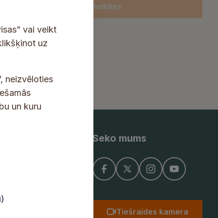
Pieteikties
isas” vai veikt
klikšķinot uz
, neizvēloties
ciešamās
ību un kuru
Seko mums
ņojums
u)
Tiešraides kamera