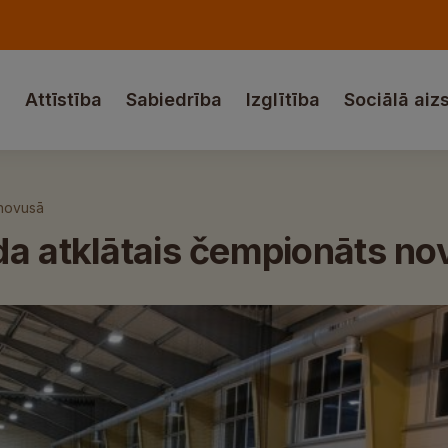
a
Attīstība
Sabiedrība
Izglītība
Sociālā aiz
 novusā
da atklātais čempionāts no