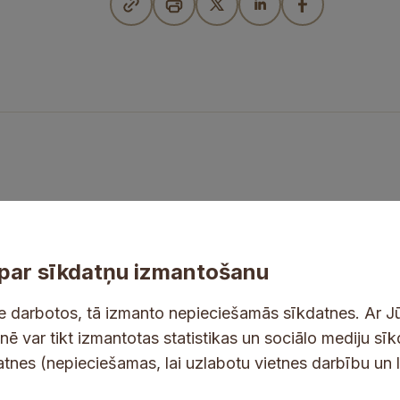
par sīkdatņu izmantošanu
ne darbotos, tā izmanto nepieciešamās sīkdatnes. Ar J
tnē var tikt izmantotas statistikas un sociālo mediju sī
tes un jaunumus savā e-pastā
datnes (nepieciešamas, lai uzlabotu vietnes darbību un 