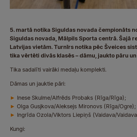
5. martā notika Siguldas novada čempionāts n
Siguldas novada, Mālpils Sporta centrā. Šajā r
Latvijas vietām. Turnīrs notika pēc Šveices sist
tika vērtēti divās klasēs – dāmu, jaukto pāru u
Tika sadalīti vairāki medaļu komplekti.
Dāmas un jauktie pāri:
Inese Skulme/Alfrēds Probaks (Rīga/Rīga);
►
Olga Gusjkova/Aleksejs Mironovs (Rīga/Ogre);
►
Ingrīda Ozola/Viktors Liepiņš (Vaidava/Vaidava
►
Kungi: