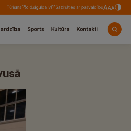
Tūrisms
old.sigulda.lv
Sazināties ar pašvaldību
sardzība
Sports
Kultūra
Kontakti
vusā