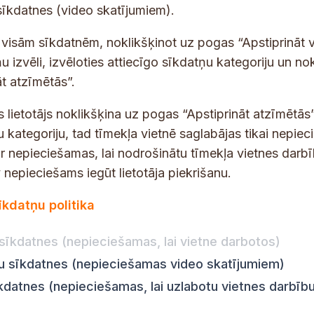
E
sīkdatnes (video skatījumiem).
-
p
 saņemšanai e-pastā.
t visām sīkdatnēm, noklikšķinot uz pogas “Apstiprināt v
a
u izvēli, izvēloties attiecīgo sīkdatņu kategoriju un no
s
t atzīmētās”.
t
s
s lietotājs noklikšķina uz pogas “Apstiprināt atzīmētās”
*
u kategoriju, tad tīmekļa vietnē saglabājas tikai nepie
ir nepieciešamas, lai nodrošinātu tīmekļa vietnes darb
nepieciešams iegūt lietotāja piekrišanu.
dības darba laiks
Par vietni
īkdatņu politika
Vietnes karte
:
8.00–18.00
Privātuma politika
8.00–17.00
sīkdatnes (nepieciešamas, lai vietne darbotos)
Piekļūstamības pazi
:
8.00–17.00
ju sīkdatnes (nepieciešamas video skatījumiem)
Ziņot KNAB
en:
8.00–18.00
īkdatnes (nepieciešamas, lai uzlabotu vietnes darbīb
n:
8.00–14.00