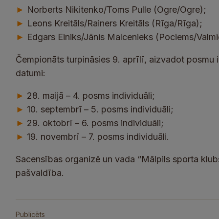
Norberts Nikitenko/Toms Pulle (Ogre/Ogre);
►
Leons Kreitāls/Rainers Kreitāls (Rīga/Rīga);
►
Edgars Einiks/Jānis Malcenieks (Pociems/Valmi
►
Čempionāts turpināsies 9. aprīlī, aizvadot posmu 
datumi:
28. maijā – 4. posms individuāli;
►
10. septembrī – 5. posms individuāli;
►
29. oktobrī – 6. posms individuāli;
►
19. novembrī – 7. posms individuāli.
►
Sacensības organizē un vada “Mālpils sporta klu
pašvaldība.
Publicēts