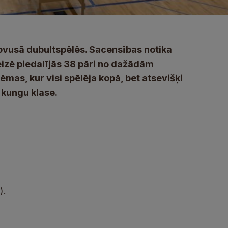
ovusā dubultspēlēs. Sacensības notika
eizē piedalījās 38 pāri no dažādām
ēmas, kur visi spēlēja kopā, bet atsevišķi
n kungu klase.
).