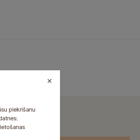
ūsu piekrišanu
kdatnes:
lietošanas