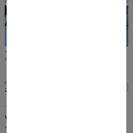
+5
“S!-Fischer ziemas skolēnu čempionāta” pirmais posms
distanču slēpošanā, No personīgā arhīva
Publicēts
29 Jan 2024
Vai šī informācija bija noderīga?
Jūsu atsauksme palīdzēs mums uzlabot šo vietni