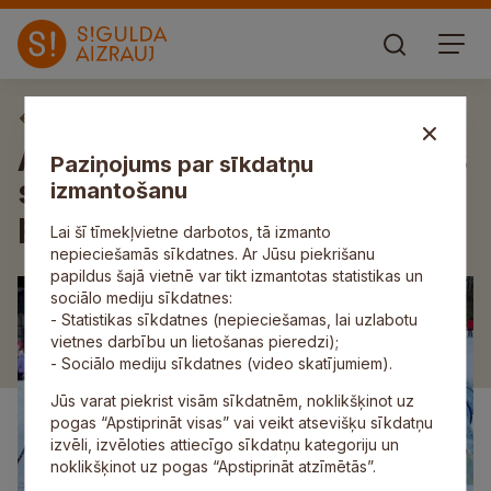
Aktuāli
Aizvadīts “S!-Fischer ziemas
Paziņojums par sīkdatņu
skolēnu čempionāta” pirmais
izmantošanu
posms
Lai šī tīmekļvietne darbotos, tā izmanto
nepieciešamās sīkdatnes. Ar Jūsu piekrišanu
papildus šajā vietnē var tikt izmantotas statistikas un
sociālo mediju sīkdatnes:
- Statistikas sīkdatnes (nepieciešamas, lai uzlabotu
vietnes darbību un lietošanas pieredzi);
- Sociālo mediju sīkdatnes (video skatījumiem).
Jūs varat piekrist visām sīkdatnēm, noklikšķinot uz
pogas “Apstiprināt visas” vai veikt atsevišķu sīkdatņu
izvēli, izvēloties attiecīgo sīkdatņu kategoriju un
noklikšķinot uz pogas “Apstiprināt atzīmētās”.