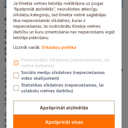
Ja tīmekļa vietnes lietotājs noklikšķina uz pogas
“Apstiprināt atzīmētās”, neizvēloties attiecīgu
sīkdatņu kategoriju, tad tīmekļa vietnē saglabājas
Piektdien, 26. janvārī, slēpošanas un biatlona bāzē
tikai nepieciešamās sīkdatnes, kuras ir
“Jankas-Jaujas” aizvadīts pirmais “S!-Fischer
nepieciešamas, lai nodrošinātu tīmekļa vietnes
ziemas skolēnu čempionāta 2024” pirmais posms.
darbību un kuru izmantošanai nav nepieciešams iegūt
Čempionāts pulcēja teju divsimt skolēnu no 32
lietotāja piekrišanu.
skolām Latvijā. Siguldas novadu šogad pārstāvēja
Uzzināt vairāk:
Sīkdatņu politika
jaunie censoņi no Siguldas 1. pamatskolas, Siguldas
Valsts ģimnāzijas, Siguldas pilsētas vidusskolas un
Laurenču sākumskolas.
Funkcionālās sīkdatnes (nepieciešamas, lai
vietne darbotos)
Laurenču sākumskolas skolniece Luīze Čodere ieguva
Sociālo mediju sīkdatnes (nepieciešamas
godpilno 3. vietu S12 grupā. Goda pjedestālu noslēdza
video skatījumiem)
arī Siguldas Valsts ģimnāzijas skolniece Keita
Statistikas sīkdatnes (nepieciešamas, lai
Marcinkeviča, iegūstot 3. vietu S16 grupā. Savukārt
uzlabotu vietnes darbību)
vīriešu konkurencē 1. vietu izcīnīja Dāvis Kalniņš V18
grupā no Siguldas Valsts ģimnāzijas. Visi pirmā posma
rezultāti pieejami
tiešsaistē
.
Apstiprināt atzīmētās
Otrais sacensību posms notiks 9. februārī Priekuļos,
slēpošanas un biatlona centrā “Cēsis”, kur plānota
Apstiprināt visas
klasiskā soļa disciplīna ar intervāla startu. Savukārt