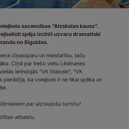
volejbola sacensības “Aizskolas kauss”.
ejbolisti spēja izcīnīt uzvaru dramatiski
omandu no Siguldas.
meņa cīņassparu un meistarību, taču
rāka. Cīņā par trešo vietu Lēdmanes
ietās ierindojās “VK Staicele”, “VK
ierādīja, ka volejbols ir ne tikai spēka un
le.
ībniekiem par aizraujošu turnīru!
ības atbalstu.