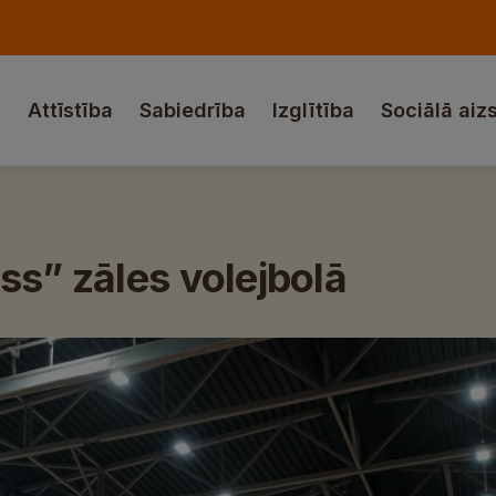
a
Attīstība
Sabiedrība
Izglītība
Sociālā aiz
ss” zāles volejbolā