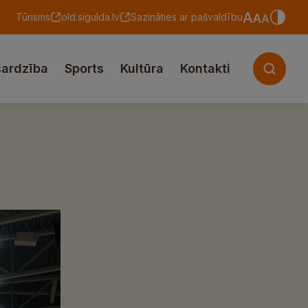
Tūrisms
old.sigulda.lv
Sazināties ar pašvaldību
sardzība
Sports
Kultūra
Kontakti