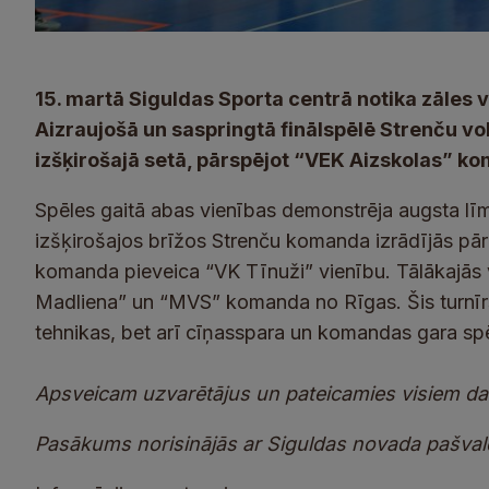
15. martā Siguldas Sporta centrā notika zāles 
Aizraujošā un saspringtā finālspēlē Strenču vol
izšķirošajā setā, pārspējot “VEK Aizskolas” k
Spēles gaitā abas vienības demonstrēja augsta lī
izšķirošajos brīžos Strenču komanda izrādījās pā
komanda pieveica “VK Tīnuži” vienību. Tālākajās v
Madliena” un “MVS” komanda no Rīgas. Šis turnīrs p
tehnikas, bet arī cīņasspara un komandas gara spē
Apsveicam uzvarētājus un pateicamies visiem dal
Pasākums norisinājās ar Siguldas novada pašvald