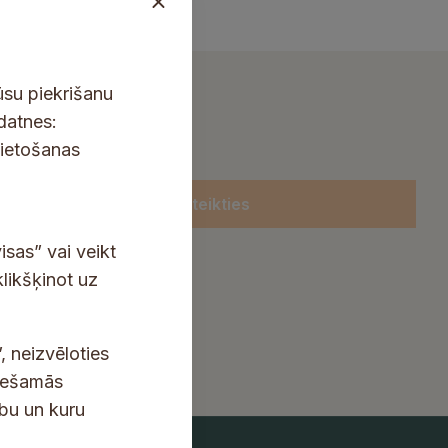
ūsu piekrišanu
kdatnes:
lietošanas
Pieteikties
isas” vai veikt
klikšķinot uz
, neizvēloties
ciešamās
ību un kuru