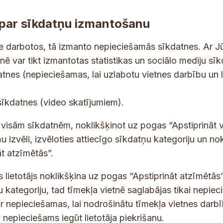
par sīkdatņu izmantošanu
ne darbotos, tā izmanto nepieciešamās sīkdatnes. Ar J
tnē var tikt izmantotas statistikas un sociālo mediju sī
tes un jaunumus savā e-pastā
datnes (nepieciešamas, lai uzlabotu vietnes darbību un 
E
sīkdatnes (video skatījumiem).
-
p
 saņemšanai e-pastā.
t visām sīkdatnēm, noklikšķinot uz pogas “Apstiprināt v
a
u izvēli, izvēloties attiecīgo sīkdatņu kategoriju un no
s
t atzīmētās”.
t
s
s lietotājs noklikšķina uz pogas “Apstiprināt atzīmētās”
*
u kategoriju, tad tīmekļa vietnē saglabājas tikai nepie
ir nepieciešamas, lai nodrošinātu tīmekļa vietnes darb
nepieciešams iegūt lietotāja piekrišanu.