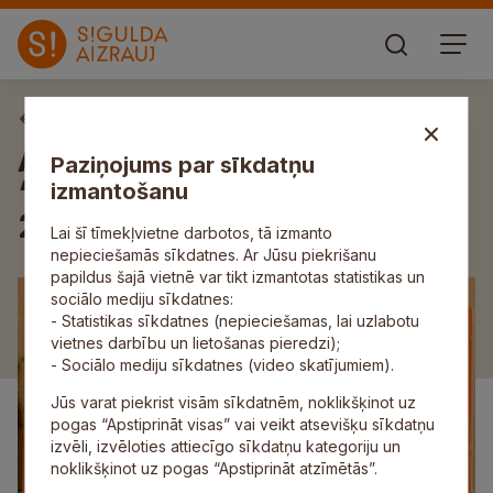
Aktuāli
Aizvadītas sacensības
Paziņojums par sīkdatņu
“YONEX LABL Sigulda Open
izmantošanu
2025”
Lai šī tīmekļvietne darbotos, tā izmanto
nepieciešamās sīkdatnes. Ar Jūsu piekrišanu
papildus šajā vietnē var tikt izmantotas statistikas un
sociālo mediju sīkdatnes:
- Statistikas sīkdatnes (nepieciešamas, lai uzlabotu
vietnes darbību un lietošanas pieredzi);
- Sociālo mediju sīkdatnes (video skatījumiem).
Jūs varat piekrist visām sīkdatnēm, noklikšķinot uz
pogas “Apstiprināt visas” vai veikt atsevišķu sīkdatņu
izvēli, izvēloties attiecīgo sīkdatņu kategoriju un
noklikšķinot uz pogas “Apstiprināt atzīmētās”.