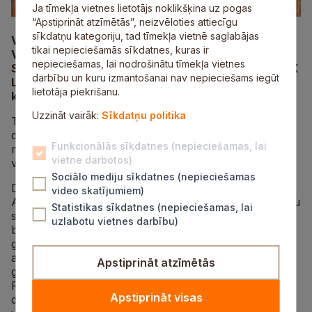
Ja tīmekļa vietnes lietotājs noklikšķina uz pogas
“Apstiprināt atzīmētās”, neizvēloties attiecīgu
sīkdatņu kategoriju, tad tīmekļa vietnē saglabājas
Vairāk nekā simts dalībnieku no Siguldas, Valkas,
tikai nepieciešamās sīkdatnes, kuras ir
Valgas, Valmieras, Cēsīm, Rīgas, Baložiem, Olaines,
nepieciešamas, lai nodrošinātu tīmekļa vietnes
Skaistkalnes, Jelgavas un Talsiem startēja “YONEX
darbību un kuru izmantošanai nav nepieciešams iegūt
LABL Sigulda Open 2025” sacensībās badmintonā,
lietotāja piekrišanu.
kas risinājās 3. maijā Siguldas Sporta centrā.
Uzzināt vairāk:
Sīkdatņu politika
Tika noskaidroti labākie spēlētāji vienspēļu,
dubultspēļu un jaukto dubultspēļu kategorijās A un B
Funkcionālās sīkdatnes (nepieciešamas, lai
meistarības grupās pieaugušajiem un U‑11, U‑13, U‑15
vietne darbotos)
vecuma grupās vienspēlēs jauniešiem.
Sociālo mediju sīkdatnes (nepieciešamas
Divas zelta medaļas izcīnija “Siguldas BK” spēlētājs
video skatījumiem)
Artūrs Akmens, kurš, turnīra laikā nezaudējot nevienu
Statistikas sīkdatnes (nepieciešamas, lai
setu, bija labākais vīriešu vienspēlēs un kopā ar kluba
uzlabotu vietnes darbību)
biedreni Anniju Rulli-Titavu jauktajās dubultspēlēs A
grupā. Annijai vēl bronza sieviešu dubultspēlēs kopā
ar rīdzinieci Diānu Stogniju. Pa zelta un sudraba
Apstiprināt atzīmētās
godalgām tika Annai Kupčai un Jekaterinai
Romanovai, kuras pārliecinoši bija labākās sieviešu
Apstiprināt visas
dubultspēļu kategorijā. Annai vicečempiones tituls