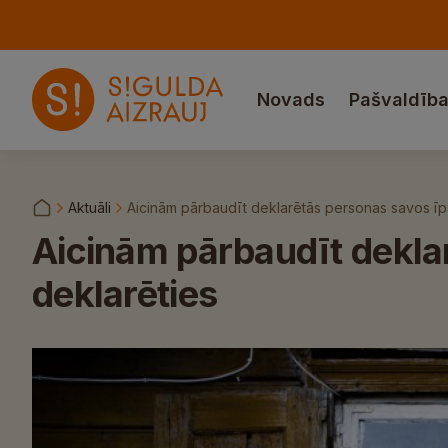
Novads
Pašvaldīb
Aktuāli
Aicinām pārbaudīt deklarētās personas savos īp
Aicinām pārbaudīt dekla
deklarēties