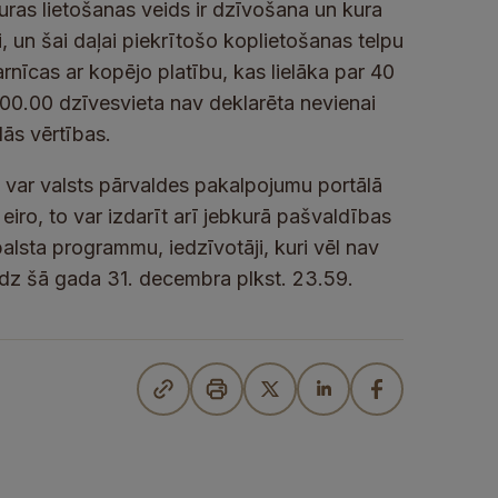
uras lietošanas veids ir dzīvošana un kura
 un šai daļai piekrītošo koplietošanas telpu
rnīcas ar kopējo platību, kas lielāka par 40
. 00.00 dzīvesvieta nav deklarēta nevienai
lās vērtības.
var valsts pārvaldes pakalpojumu portālā
eiro, to var izdarīt arī jebkurā pašvaldības
alsta programmu, iedzīvotāji, kuri vēl nav
līdz šā gada 31. decembra plkst. 23.59.