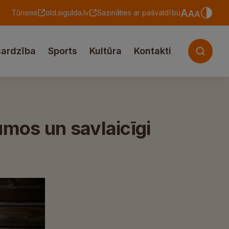
Tūrisms
old.sigulda.lv
Sazināties ar pašvaldību
sardzība
Sports
Kultūra
Kontakti
mos un savlaicīgi