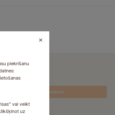
ūsu piekrišanu
kdatnes:
lietošanas
Pieteikties
isas” vai veikt
klikšķinot uz