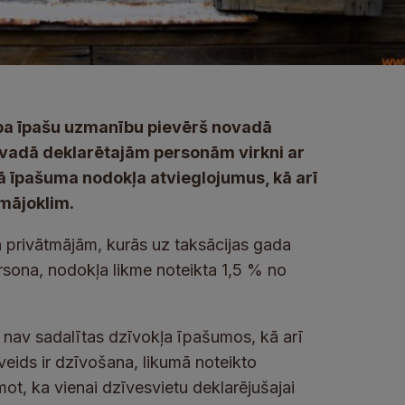
ba īpašu uzmanību pievērš novadā
novadā deklarētajām personām virkni ar
 īpašuma nodokļa atvieglojumus, kā arī
mājoklim.
privātmājām, kurās uz taksācijas gada
ersona, nodokļa likme noteikta 1,5 % no
 nav sadalītas dzīvokļa īpašumos, kā arī
eids ir dzīvošana, likumā noteikto
t, ka vienai dzīvesvietu deklarējušajai