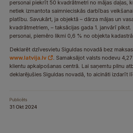
personai piekrīt 50 kvadrātmetri no mājas daļas, k
netiek izmantota saimnieciskās darbības veikšanai,
platību. Savukārt, ja objektā – dārza mājas un vasa
kvadrātmetriem, – taksācijas gada 1. janvārī plkst
personai, piemēro likmi 0,6 % no objekta kadastrā
Deklarēt dzīvesvietu Siguldas novadā bez maksas 
www.latvija.lv
. Samaksājot valsts nodevu 4,27 
klientu apkalpošanas centrā. Lai saņemtu pilnu atb
deklarējušies Siguldas novadā, to aicināti izdarīt 
Publicēts
31 Okt 2024