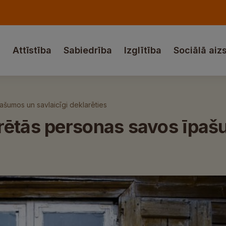
a
Attīstība
Sabiedrība
Izglītība
Sociālā aiz
ašumos un savlaicīgi deklarēties
rētās personas savos īpašu