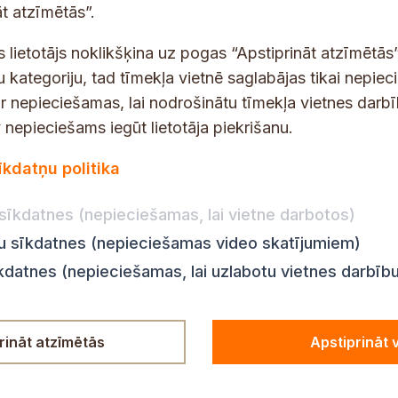
s
t atzīmētās”.
t
s
s lietotājs noklikšķina uz pogas “Apstiprināt atzīmētās”
*
u kategoriju, tad tīmekļa vietnē saglabājas tikai nepie
ir nepieciešamas, lai nodrošinātu tīmekļa vietnes darb
nepieciešams iegūt lietotāja piekrišanu.
dības darba laiks
Par vietni
īkdatņu politika
Vietnes karte
:
8.00–18.00
Privātuma politika
8.00–17.00
sīkdatnes (nepieciešamas, lai vietne darbotos)
Piekļūstamības pazi
:
8.00–17.00
ju sīkdatnes (nepieciešamas video skatījumiem)
Ziņot KNAB
en:
8.00–18.00
īkdatnes (nepieciešamas, lai uzlabotu vietnes darbīb
n:
8.00–14.00
rināt atzīmētās
Apstiprināt 