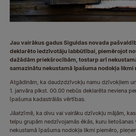
Jau vairākus gadus Siguldas novada pašvaldī
deklarēto iedzīvotāju labbūtībai, piemērojot 
dažādām priekšrocībām, tostarp arī nekustamā
samazinātu nekustamā īpašuma nodokļa likmi 
Atgādinām, ka daudzdzīvokļu namu dzīvokļiem un 
1. janvāra plkst. 00.00 nebūs deklarēta neviena p
īpašuma kadastrālās vērtības.
Jāatzīmē, ka divu vai vairāku dzīvokļu mājām, kas
telpu grupām nedzīvojamās ēkās, kuru lietošanas v
nekustamā īpašuma nodokļa likmi piemēro, pieņemo