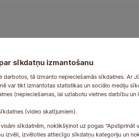
par sīkdatņu izmantošanu
ne darbotos, tā izmanto nepieciešamās sīkdatnes. Ar J
tnē var tikt izmantotas statistikas un sociālo mediju sī
tes un jaunumus savā e-pastā
datnes (nepieciešamas, lai uzlabotu vietnes darbību un 
E
sīkdatnes (video skatījumiem).
-
p
 saņemšanai e-pastā.
t visām sīkdatnēm, noklikšķinot uz pogas “Apstiprināt v
a
u izvēli, izvēloties attiecīgo sīkdatņu kategoriju un no