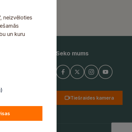
, neizvēloties
ciešamās
ību un kuru
Seko mums
ņojums
u)
Tiešraides kamera
visas