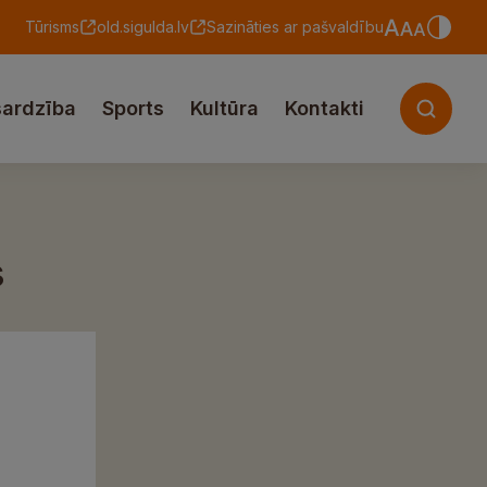
Tūrisms
old.sigulda.lv
Sazināties ar pašvaldību
sardzība
Sports
Kultūra
Kontakti
s