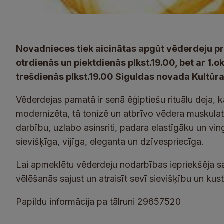
Novadnieces tiek aicinātas apgūt vēderdeju p
otrdienās un piektdienās plkst.19.00, bet ar 1.
trešdienās plkst.19.00 Siguldas novada Kultūras 
Vēderdejas pamatā ir senā ēģiptiešu rituālu deja, k
modernizēta, tā tonizē un atbrīvo vēdera muskulat
darbību, uzlabo asinsriti, padara elastīgāku un vi
sievišķīga, vijīga, eleganta un dzīvespriecīga.
Lai apmeklētu vēderdeju nodarbības iepriekšēja s
vēlēšanās sajust un atraisīt sevī sievišķību un k
Papildu informācija pa tālruni 29657520