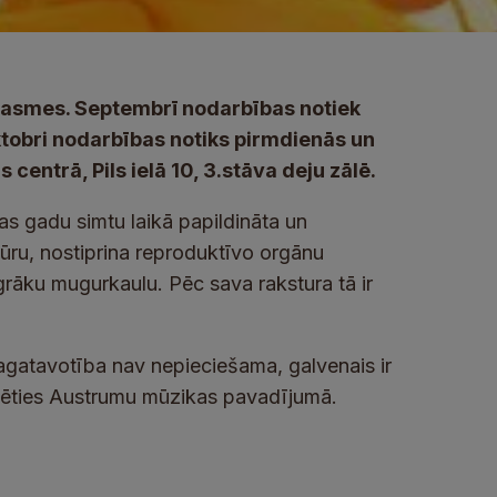
rasmes. Septembrī nodarbības notiek
oktobri nodarbības notiks pirmdienās un
centrā, Pils ielā 10, 3.stāva deju zālē.
as gadu simtu laikā papildināta un
ūru, nostiprina reproduktīvo orgānu
ngrāku mugurkaulu. Pēc sava rakstura tā ir
agatavotība nav nepieciešama, galvenais ir
ustēties Austrumu mūzikas pavadījumā.