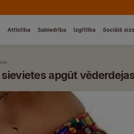
a
Attīstība
Sabiedrība
Izglītība
Sociālā aiz
ejas
sievietes apgūt vēderdeja