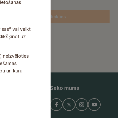
lietošanas
Pieteikties
isas” vai veikt
klikšķinot uz
, neizvēloties
ciešamās
ību un kuru
Seko mums
ņojums