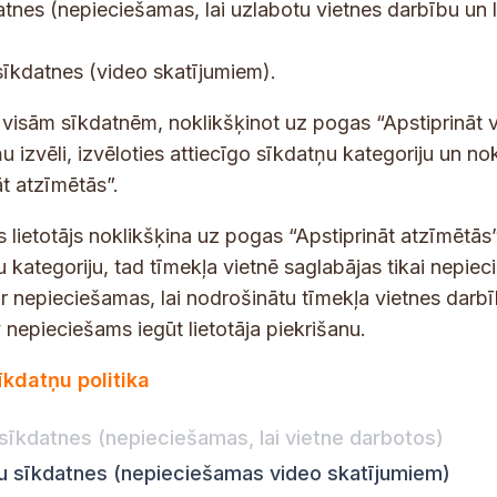
tes un jaunumus savā e-pastā
datnes (nepieciešamas, lai uzlabotu vietnes darbību un 
E
sīkdatnes (video skatījumiem).
-
p
 saņemšanai e-pastā.
t visām sīkdatnēm, noklikšķinot uz pogas “Apstiprināt v
a
u izvēli, izvēloties attiecīgo sīkdatņu kategoriju un no
s
t atzīmētās”.
t
s
s lietotājs noklikšķina uz pogas “Apstiprināt atzīmētās”
*
u kategoriju, tad tīmekļa vietnē saglabājas tikai nepie
ir nepieciešamas, lai nodrošinātu tīmekļa vietnes darb
nepieciešams iegūt lietotāja piekrišanu.
dības darba laiks
Par vietni
īkdatņu politika
Vietnes karte
:
8.00–18.00
Privātuma politika
8.00–17.00
sīkdatnes (nepieciešamas, lai vietne darbotos)
Piekļūstamības pazi
:
8.00–17.00
ju sīkdatnes (nepieciešamas video skatījumiem)
Ziņot KNAB
en:
8.00–18.00