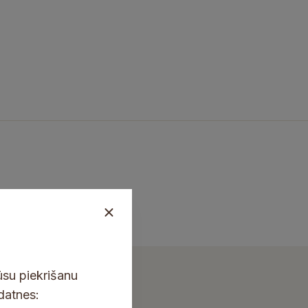
ūsu piekrišanu
kdatnes: