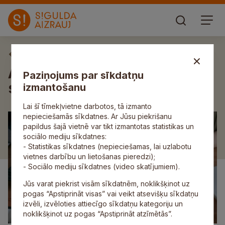
Aktuāli
Aicinām izteikt viedokli par
Paziņojums par sīkdatņu
saistošo noteikumu projektu
izmantošanu
Lai šī tīmekļvietne darbotos, tā izmanto
nepieciešamās sīkdatnes. Ar Jūsu piekrišanu
papildus šajā vietnē var tikt izmantotas statistikas un
sociālo mediju sīkdatnes:
- Statistikas sīkdatnes (nepieciešamas, lai uzlabotu
vietnes darbību un lietošanas pieredzi);
- Sociālo mediju sīkdatnes (video skatījumiem).
Jūs varat piekrist visām sīkdatnēm, noklikšķinot uz
pogas “Apstiprināt visas” vai veikt atsevišķu sīkdatņu
izvēli, izvēloties attiecīgo sīkdatņu kategoriju un
noklikšķinot uz pogas “Apstiprināt atzīmētās”.