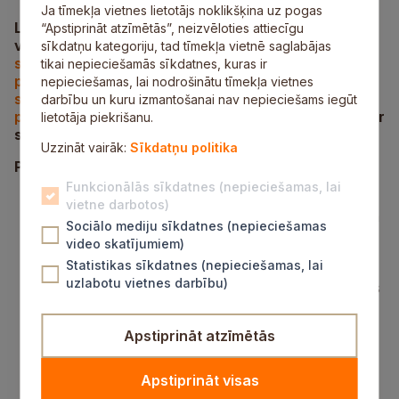
Ja tīmekļa vietnes lietotājs noklikšķina uz pogas
Līdz 11. februārim iedzīvotājiem ir iespēja izteikt
“Apstiprināt atzīmētās”, neizvēloties attiecīgu
viedokli par saistošo noteikumu
projektu “Par
sīkdatņu kategoriju, tad tīmekļa vietnē saglabājas
saistošo noteikumu “Grozījumi Siguldas novada
tikai nepieciešamās sīkdatnes, kuras ir
pašvaldības domes 2023. gada 19. oktobra
nepieciešamas, lai nodrošinātu tīmekļa vietnes
saistošajos noteikumos Nr. 22 “Par Siguldas novada
darbību un kuru izmantošanai nav nepieciešams iegūt
pašvaldības brīvprātīgās iniciatīvas pabalstiem””
. Ar
lietotāja piekrišanu.
saistošo noteikumu projektu var iepazīties
šeit
.
Uzzināt vairāk:
Sīkdatņu politika
Priekšlikumus var iesniegt:
Funkcionālās sīkdatnes (nepieciešamas, lai
elektroniski pašvaldības e‑pakalpojumu portālā
vietne darbotos)
e.sigulda.lv
(pakalpojums “Viedokļa izteikšana
Sociālo mediju sīkdatnes (nepieciešamas
par saistošo noteikumu projektiem”),
video skatījumiem)
autorizējoties ar kādu no personas identifikācijas
Statistikas sīkdatnes (nepieciešamas, lai
rīkiem;
uzlabotu vietnes darbību)
klātienē jebkurā no novada klientu apkalpošanas
centriem, aizpildot veidlapu papīra formā;
iesnieguma formā, kas parakstīts ar drošu
Apstiprināt atzīmētās
elektronisko parakstu, sūtot uz e‑pasta
adresi
pasts@sigulda.lv
.
Apstiprināt visas