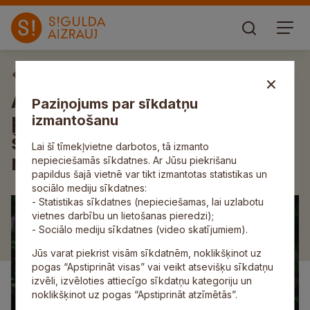
Aktuāli
Aicina uz mūžizglītības
Paziņojums par sīkdatņu
projekta “Dabas veltes tavā
izmantošanu
šķīvī” noslēdzošo
Lai šī tīmekļvietne darbotos, tā izmanto
meistarklasi
nepieciešamās sīkdatnes. Ar Jūsu piekrišanu
papildus šajā vietnē var tikt izmantotas statistikas un
sociālo mediju sīkdatnes:
- Statistikas sīkdatnes (nepieciešamas, lai uzlabotu
vietnes darbību un lietošanas pieredzi);
- Sociālo mediju sīkdatnes (video skatījumiem).
Jūs varat piekrist visām sīkdatnēm, noklikšķinot uz
pogas “Apstiprināt visas” vai veikt atsevišķu sīkdatņu
izvēli, izvēloties attiecīgo sīkdatņu kategoriju un
noklikšķinot uz pogas “Apstiprināt atzīmētās”.