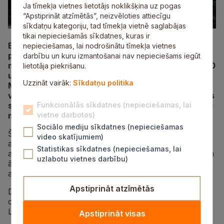
Ja tīmekļa vietnes lietotājs noklikšķina uz pogas
“Apstiprināt atzīmētās”, neizvēloties attiecīgu
sīkdatņu kategoriju, tad tīmekļa vietnē saglabājas
tikai nepieciešamās sīkdatnes, kuras ir
Biedrība “r.a. “Siltumnīca”” aicina pieaugušos uz
nepieciešamas, lai nodrošinātu tīmekļa vietnes
projekta “Dabas veltes tavā šķīvī” noslēguma
darbību un kuru izmantošanai nav nepieciešams iegūt
nodarbību, kas notiks 10. augustā plkst. 12.00–13.00
lietotāja piekrišanu.
un būs veltīta vasaras izskaņas dabas bagātībām.
Uzzināt vairāk:
Sīkdatņu politika
Meistarklasē dalībnieki uzzinās, kā izmantot dabas
veltes veselīgam uzturam, kā arī degustēs dažādus
sezonālus savvaļas augus un ēdienus, kas gatavoti
Funkcionālās sīkdatnes (nepieciešamas, lai
no tiem.
vietne darbotos)
Sociālo mediju sīkdatnes (nepieciešamas
Šī meistarklase būs ne tikai praktiska un izzinoša, bet
video skatījumiem)
arī iedvesmojoša – kopīgi izzināsim ēdamo savvaļas
Statistikas sīkdatnes (nepieciešamas, lai
augu daudzveidību, to nozīmi uzturā, uzturvērtību un
uzlabotu vietnes darbību)
ārstnieciskās īpašības. Runāsim arī par ilgtspējīgu
augu ievākšanu un to drošu izmantošanu uzturā.
Apstiprināt atzīmētās
Degustācijas centrā šoreiz būs nātre, taču galdā tiks
celti arī citi sezonālie augi, kas šobrīd sastopami
Latvijas dabā un palīdz stiprināt organismu.
Apstiprināt visas