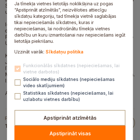
Ja tīmekļa vietnes lietotājs noklikšķina uz pogas
Sebastiana Baha /
Johann Sebastian Bach
/ prelūdijas
“Apstiprināt atzīmētās”, neizvēloties attiecīgu
un fūgas.
sīkdatņu kategoriju, tad tīmekļa vietnē saglabājas
tikai nepieciešamās sīkdatnes, kuras ir
Ierakstā piedalījies jauniešu kamerkoris Kamēr
nepieciešamas, lai nodrošinātu tīmekļa vietnes
diriģenta Māra Sirmā vadībā, maestro Raimonds
darbību un kuru izmantošanai nav nepieciešams iegūt
Pauls, Māris Briežkalns un igauņu kontrabasists Toivo
lietotāja piekrišanu.
Unts /
Toivo Unt
/.
Uzzināt vairāk:
Sīkdatņu politika
Kompaktdiska īpaša noskaņa ir radīta sapludinot
J.S.Baha ģeniālo mūziku ar mūsdienu izteiksmes
Funkcionālās sīkdatnes (nepieciešamas, lai
līdzekļiem un džeza ritmiem. Skaņu režisors Pāvels
vietne darbotos)
Mališkins. Kompaktdiska dizainu veidojis Pēteris Līdaka.
Sociālo mediju sīkdatnes (nepieciešamas
Izdevējs Fonds Mūsdienu Mūzikas centrs.
video skatījumiem)
Albums tapis pateicoties Hipotēku bankas atbalstam.
Statistikas sīkdatnes (nepieciešamas, lai
uzlabotu vietnes darbību)
Apstiprināt atzīmētās
Publicēts
11 Okt 2007
Apstiprināt visas