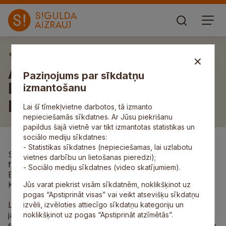
Aktuāli
Aicina uz mūzikas albuma
Paziņojums par sīkdatņu
BACH KAMĒR PAULS
izmantošanu
prezentācijas koncertu
Lai šī tīmekļvietne darbotos, tā izmanto
nepieciešamās sīkdatnes. Ar Jūsu piekrišanu
papildus šajā vietnē var tikt izmantotas statistikas un
sociālo mediju sīkdatnes:
- Statistikas sīkdatnes (nepieciešamas, lai uzlabotu
Sestdien, 13.oktobrī Siguldas koncertzāle “Baltais
vietnes darbību un lietošanas pieredzi);
flīģelis” aicina uz jaunā mūzikas albuma
- Sociālo mediju sīkdatnes (video skatījumiem).
BACH KAMĒR PAULS prezentācijas koncertu.
Koncerta sākums plkst. 18.00.
Jūs varat piekrist visām sīkdatnēm, noklikšķinot uz
pogas “Apstiprināt visas” vai veikt atsevišķu sīkdatņu
Latvijas Radio 1. studijā veiksmīgi pabeigts darbs pie
izvēli, izvēloties attiecīgo sīkdatņu kategoriju un
jaunā
CD Bach-Kamēr-Pauls
. Albumā iekļautas
noklikšķinot uz pogas “Apstiprināt atzīmētās”.
speciāli korim un džeza trio aranžētas deviņas Johana