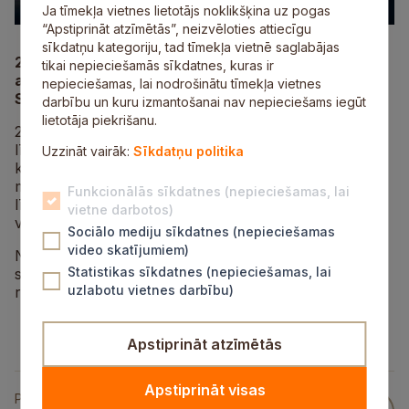
Ja tīmekļa vietnes lietotājs noklikšķina uz pogas
“Apstiprināt atzīmētās”, neizvēloties attiecīgu
sīkdatņu kategoriju, tad tīmekļa vietnē saglabājas
27. un 29. janvārī Ādažu militārajā poligonā notiks
tikai nepieciešamās sīkdatnes, kuras ir
apmācības, kuras, iespējams, būs dzirdamas arī
nepieciešamas, lai nodrošinātu tīmekļa vietnes
Siguldas novadā, brīdina Nacionālie bruņotie spēki.
darbību un kuru izmantošanai nav nepieciešams iegūt
lietotāja piekrišanu.
27. janvārī Ādažu militārajā poligonā no plkst. 09.00
līdz 17.00 notiks NATO paplašinātās klātbūtnes Latvijā
Uzzināt vairāk:
Sīkdatņu politika
kaujas grupas vienības apmācība kaujas šaušanā ar
mīnmetējiem, kā arī 29. janvārī no plkst. 19.00
Funkcionālās sīkdatnes (nepieciešamas, lai
līdz 22.00 Ādažu poligonā Artilērijas diviziona karavīri
vietne darbotos)
veiks haubiču kaujas šaušanas apmācību.
Sociālo mediju sīkdatnes (nepieciešamas
video skatījumiem)
Nacionālie bruņotie spēki aicina iedzīvotājus ar
Statistikas sīkdatnes (nepieciešamas, lai
sapratni izturēties pret notiekošajām mācībām un to
uzlabotu vietnes darbību)
radītajiem īslaicīgajiem trokšņiem.
Apstiprināt atzīmētās
Apstiprināt visas
Publicēts