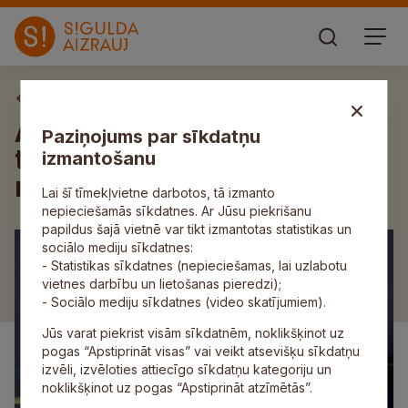
Aktuāli
Aicina būt saprotošiem pret
Paziņojums par sīkdatņu
trokšņiem no militārajām
izmantošanu
mācībām Ādažos
Lai šī tīmekļvietne darbotos, tā izmanto
nepieciešamās sīkdatnes. Ar Jūsu piekrišanu
papildus šajā vietnē var tikt izmantotas statistikas un
sociālo mediju sīkdatnes:
- Statistikas sīkdatnes (nepieciešamas, lai uzlabotu
vietnes darbību un lietošanas pieredzi);
- Sociālo mediju sīkdatnes (video skatījumiem).
Jūs varat piekrist visām sīkdatnēm, noklikšķinot uz
pogas “Apstiprināt visas” vai veikt atsevišķu sīkdatņu
izvēli, izvēloties attiecīgo sīkdatņu kategoriju un
noklikšķinot uz pogas “Apstiprināt atzīmētās”.