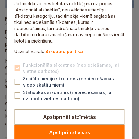
Ja tīmekļa vietnes lietotājs noklikšķina uz pogas
“Apstiprināt atzīmētās”, neizvēloties attiecīgu
sīkdatņu kategoriju, tad tīmekļa vietnē saglabājas
No 14. līdz 20. decembrim militārajā poligonā
tikai nepieciešamās sīkdatnes, kuras ir
“Ādaži” notiks kaujas šaušanas nodarbības, kurās
nepieciešamas, lai nodrošinātu tīmekļa vietnes
piedalīsies militārie lidaparāti. Nodarbību laikā tiks
darbību un kuru izmantošanai nav nepieciešams iegūt
veikti zemie pārlidojumi, kas var radīt īslaicīgu
lietotāja piekrišanu.
paaugstinātu troksni. Kaujas šaušanas nodarbības
norisināsies diennakts gaišajā un tumšajā laikā.
Uzzināt vairāk:
Sīkdatņu politika
Nacionālie bruņotie spēki aicina iedzīvotājus ar
Funkcionālās sīkdatnes (nepieciešamas, lai
sapratni izturēties pret notiekošajām aktivitātēm un
vietne darbotos)
īslaicīgi radītajām neērtībām, kā arī izsaka pateicību
Sociālo mediju sīkdatnes (nepieciešamas
par sabiedrības atbalstu Latvijas aizsardzības spēju
video skatījumiem)
stiprināšanā.
Statistikas sīkdatnes (nepieciešamas, lai
Iespēju robežās operatīvā informācija par Sauszemes
uzlabotu vietnes darbību)
spēku Mehanizētās kājnieku brigādes un sabiedroto
aktivitātēm ir pieejama Sauszemes spēku Mehanizētā
kājnieku brigādes sociālo tīklu vietnēs
Facebook
Apstiprināt atzīmētās
,
Instagram
,
TikTok
,
Youtube
un
Twitter
(
X
).
Apstiprināt visas