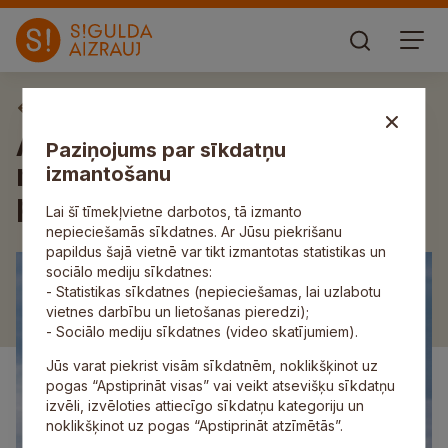
Aktuāli
Ādažos notiks militārās
Paziņojums par sīkdatņu
mācības ar lidaparātu
izmantošanu
pārlidojumiem
Lai šī tīmekļvietne darbotos, tā izmanto
nepieciešamās sīkdatnes. Ar Jūsu piekrišanu
papildus šajā vietnē var tikt izmantotas statistikas un
sociālo mediju sīkdatnes:
- Statistikas sīkdatnes (nepieciešamas, lai uzlabotu
vietnes darbību un lietošanas pieredzi);
- Sociālo mediju sīkdatnes (video skatījumiem).
Jūs varat piekrist visām sīkdatnēm, noklikšķinot uz
pogas “Apstiprināt visas” vai veikt atsevišķu sīkdatņu
izvēli, izvēloties attiecīgo sīkdatņu kategoriju un
noklikšķinot uz pogas “Apstiprināt atzīmētās”.