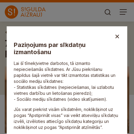
Aktuāli
7. Latvijas Lauku kopienu
Paziņojums par sīkdatņu
parlaments notiks Mālpilī
izmantošanu
Lai šī tīmekļvietne darbotos, tā izmanto
nepieciešamās sīkdatnes. Ar Jūsu piekrišanu
papildus šajā vietnē var tikt izmantotas statistikas un
sociālo mediju sīkdatnes:
- Statistikas sīkdatnes (nepieciešamas, lai uzlabotu
vietnes darbību un lietošanas pieredzi);
- Sociālo mediju sīkdatnes (video skatījumiem).
Jūs varat piekrist visām sīkdatnēm, noklikšķinot uz
pogas “Apstiprināt visas” vai veikt atsevišķu sīkdatņu
izvēli, izvēloties attiecīgo sīkdatņu kategoriju un
noklikšķinot uz pogas “Apstiprināt atzīmētās”.