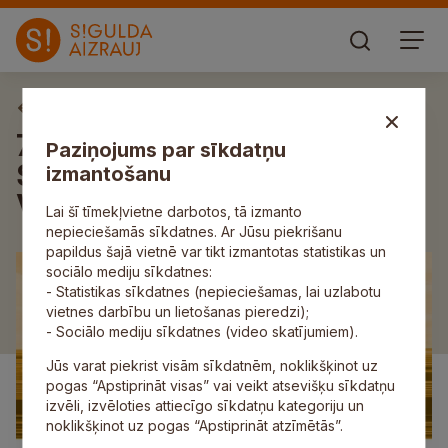
Aktuāli
7. jūnijā maršrutā Rīga–
Paziņojums par sīkdatņu
Sigulda–Rīga dosies īpašs
izmantošanu
Veselības ekspresis
Lai šī tīmekļvietne darbotos, tā izmanto
nepieciešamās sīkdatnes. Ar Jūsu piekrišanu
papildus šajā vietnē var tikt izmantotas statistikas un
sociālo mediju sīkdatnes:
- Statistikas sīkdatnes (nepieciešamas, lai uzlabotu
vietnes darbību un lietošanas pieredzi);
- Sociālo mediju sīkdatnes (video skatījumiem).
Jūs varat piekrist visām sīkdatnēm, noklikšķinot uz
pogas “Apstiprināt visas” vai veikt atsevišķu sīkdatņu
izvēli, izvēloties attiecīgo sīkdatņu kategoriju un
noklikšķinot uz pogas “Apstiprināt atzīmētās”.