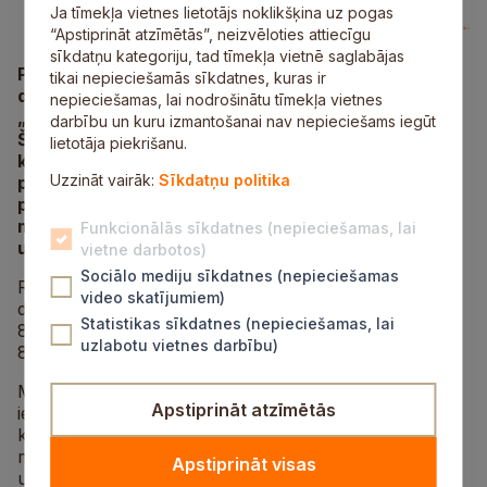
Ja tīmekļa vietnes lietotājs noklikšķina uz pogas
“Apstiprināt atzīmētās”, neizvēloties attiecīgu
sīkdatņu kategoriju, tad tīmekļa vietnē saglabājas
Piektdien, 7. jūnijā, maršrutā Rīga–Sigulda–Rīga
tikai nepieciešamās sīkdatnes, kuras ir
dosies Rīgas Stradiņa universitātes (RSU) un AS
nepieciešamas, lai nodrošinātu tīmekļa vietnes
„Pasažieru vilciens” rīkotais Veselības ekspresis.
darbību un kuru izmantošanai nav nepieciešams iegūt
Šoreiz RSU un RSU Sarkanā Krusta medicīnas
lietotāja piekrišanu.
koledžas māszinību studenti informēs pasažierus
Uzzināt vairāk:
Sīkdatņu politika
par dažādu slimību riskiem, bezmaksas veselības
pārbaudēm, kā arī mērīs asinsspiedienu, ķermeņa
masas indeksu, skābekļa daudzumu asinīs, stresa
Funkcionālās sīkdatnes (nepieciešamas, lai
un miegainības līmeni.
vietne darbotos)
Sociālo mediju sīkdatnes (nepieciešamas
RSU Veselības ekspresis dosies no Rīgas Centrālās
video skatījumiem)
dzelzceļa stacijas uz Siguldu plkst. 12.30 (vilciena Nr.
Statistikas sīkdatnes (nepieciešamas, lai
842) un atpakaļ uz Rīgu – plkst. 14.02 (vilciena Nr.
uzlabotu vietnes darbību)
841).
Māszinību studenti pasažierus ir konsultējuši arī
Apstiprināt atzīmētās
iepriekš, taču šoreiz visa RSU Veselības ekspreša
komanda būs nokomplektēta tikai no topošajām
medicīnas māsām. Šādi augstskola plāno pievērst
Apstiprināt visas
uzmanību šai profesijai, kas piedzīvojusi attīstību un