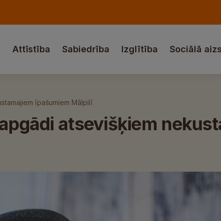
a
Attīstība
Sabiedrība
Izglītība
Sociālā aiz
ustamajiem īpašumiem Mālpilī
nsapgādi atsevišķiem neku