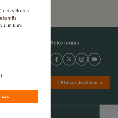
, neizvēloties
ciešamās
ību un kuru
Seko mums
ņojums
u)
Tiešraides kamera
visas