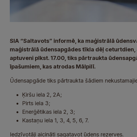
SIA “Saltavots” informē, ka maģistrālā ūdens
maģistrālā ūdensapgādes tīkla dēļ ceturtdien, 4.
aptuveni plkst. 17.00, tiks pārtraukta ūdensa
īpašumiem, kas atrodas Mālpilī.
Ūdensapgāde tiks pārtraukta šādiem nekustamaj
Ķiršu iela 2, 2A;
Pirts iela 3;
Enerģētikas iela 2, 3;
Kastaņu iela 1, 3, 4, 5, 6, 7.
Iedzīvotāji aicināti sagatavot ūdens rezerves.