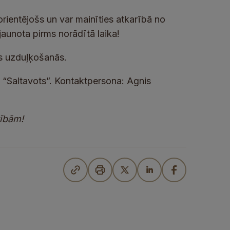
rientējošs un var mainīties atkarībā no
jaunota pirms norādītā laika!
s uzduļķošanās.
A “Saltavots”. Kontaktpersona: Agnis
tībām!