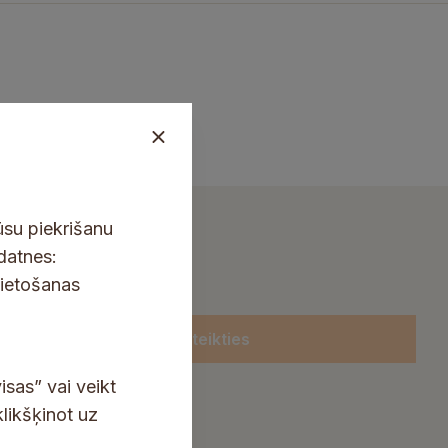
ūsu piekrišanu
kdatnes:
lietošanas
Pieteikties
isas” vai veikt
klikšķinot uz