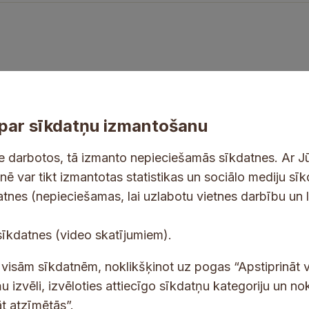
par sīkdatņu izmantošanu
ne darbotos, tā izmanto nepieciešamās sīkdatnes. Ar J
tnē var tikt izmantotas statistikas un sociālo mediju sī
tes un jaunumus savā e-pastā
datnes (nepieciešamas, lai uzlabotu vietnes darbību un 
E
sīkdatnes (video skatījumiem).
-
p
 saņemšanai e-pastā.
t visām sīkdatnēm, noklikšķinot uz pogas “Apstiprināt v
a
u izvēli, izvēloties attiecīgo sīkdatņu kategoriju un no
s
t atzīmētās”.