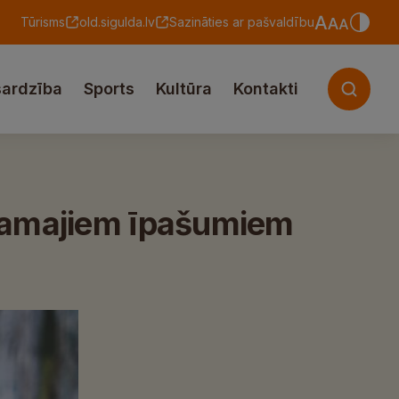
Tūrisms
old.sigulda.lv
Sazināties ar pašvaldību
sardzība
Sports
Kultūra
Kontakti
stamajiem īpašumiem