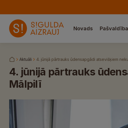
Novads
Pašvaldīb
Aktuāli
4. jūnijā pārtrauks ūdensapgādi atsevišķiem nek
4. jūnijā pārtrauks ūde
Mālpilī