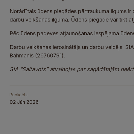
Norādītais ūdens piegādes pārtraukuma ilgums ir o
darbu veikšanas ilguma. Ūdens piegāde var tikt at
Pēc ūdens padeves atjaunošanas iespējama ūden
Darbu veikšanas ierosinātājs un darbu veicējs: SI
Bahmanis (26760791).
SIA “Saltavots” atvainojas par sagādātajām neēr
Publicēts
02 Jūn 2026