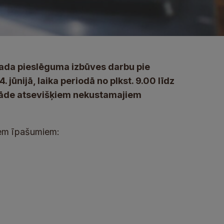
vada pieslēguma izbūves darbu pie
 jūnijā, laika periodā no plkst. 9.00 līdz
pgāde atsevišķiem nekustamajiem
iem īpašumiem: