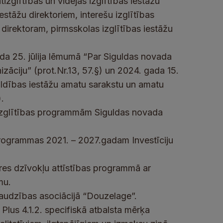
glītības un vidējās izglītības iestāžu
iestāžu direktoriem, interešu izglītības
direktoram, pirmsskolas izglītības iestāžu
da 25. jūlija lēmumā “Par Siguldas novada
āciju” (prot.Nr.13, 57.§) un 2024. gada 15.
ldības iestāžu amatu sarakstu un amatu
).
 izglītības programmām Siguldas novada
programmas 2021. – 2027.gadam Investīciju
īres dzīvokļu attīstības programmā ar
mu.
draudzības asociācijā “Douzelage”.
 Plus 4.1.2. specifiskā atbalsta mērķa