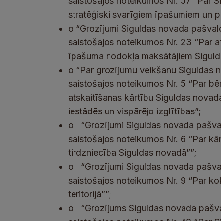
saistošajos noteikumos Nr. 57 “Par S
stratēģiski svarīgiem īpašumiem un 
o
“Grozījumi Siguldas novada pašva
saistošajos noteikumos Nr. 23 “Par 
īpašuma nodokļa maksātājiem Siguld
o “Par grozījumu veikšanu Siguldas 
saistošajos noteikumos Nr. 5 “Par bē
atskaitīšanas kārtību Siguldas novad
iestādēs un vispārējo izglītības”;
o
“Grozījumi Siguldas novada pašval
saistošajos noteikumos Nr. 6 “Par kār
tirdzniecība Siguldas novadā””;
o
“Grozījumi Siguldas novada pašva
saistošajos noteikumos Nr. 9 “Par k
teritorijā””;
o
“Grozījums Siguldas novada pašva