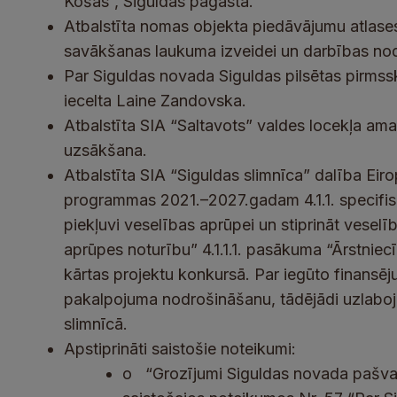
Košas”, Siguldas pagastā.
Atbalstīta nomas objekta piedāvājumu atlase
savākšanas laukuma izveidei un darbības nod
Par Siguldas novada Siguldas pilsētas pirmssk
iecelta Laine Zandovska.
Atbalstīta SIA “Saltavots” valdes locekļa am
uzsākšana.
Atbalstīta SIA “Siguldas slimnīca” dalība Eir
programmas 2021.–2027.gadam 4.1.1. specifis
piekļuvi veselības aprūpei un stiprināt veselī
aprūpes noturību” 4.1.1.1. pasākuma “Ārstniecī
kārtas projektu konkursā. Par iegūto finansē
pakalpojuma nodrošināšanu, tādējādi uzlabo
slimnīcā.
Apstiprināti saistošie noteikumi:
o
“Grozījumi Siguldas novada pašva