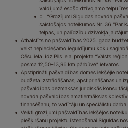
saistošajos noteikumos Nr. 48 “Par 
valdījumā esošo dzīvojamo telpu īre
o
“Grozījumi Siguldas novada pašva
saistošajos noteikumos Nr. 36 “Par k
telpas, un palīdzību dzīvokļa jautāj
Atbalstīts no pašvaldības 2025. gada budžet
veikt nepieciešamo ieguldījumu koku saglab
Cēsu iela līdz Pils ielai projekta “Valsts re
posma 12,50–13,96 km pārbūve” ietvaros.
Apstiprināti pašvaldības domes iekšējie not
budžeta izstrādāšanas, apstiprināšanas un iz
pašvaldības bezmaksas juridiskās konsultāci
novada pašvaldības amatiermākslas kolektīvu
finansēšanu, to vadītāju un speciālistu darb
Veikti grozījumi pašvaldības iekšējos noteik
piešķiršanu projektu īstenošanai Siguldas no