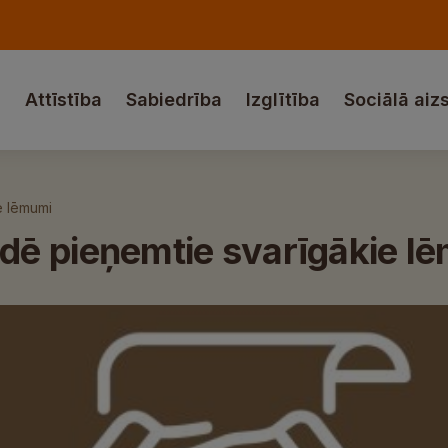
a
Attīstība
Sabiedrība
Izglītība
Sociālā aiz
e lēmumi
dē pieņemtie svarīgākie l