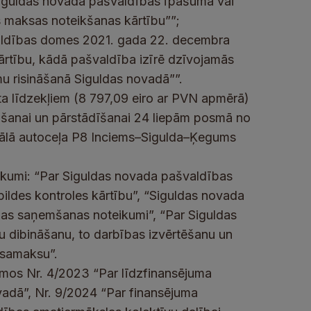
Siguldas novada pašvaldības īpašumā vai
s maksas noteikšanas kārtību””;
ldības domes 2021. gada 22. decembra
ārtību, kādā pašvaldība izīrē dzīvojamās
umu risināšanā Siguldas novadā””.
a līdzekļiem (8 797,09 eiro ar PVN apmērā)
āšanai un pārstādīšanai
24 liepām posmā no
ģionālā autoceļa P8 Inciems–Sigulda–Ķegums
eikumi: “Par Siguldas novada pašvaldības
pildes kontroles kārtību”, “Siguldas novada
jas saņemšanas noteikumi”, “Par Siguldas
 dibināšanu, to darbības izvērtēšanu un
a samaksu”.
umos Nr. 4/2023 “Par līdzfinansējuma
vadā”, Nr. 9/2024 “Par finansējuma