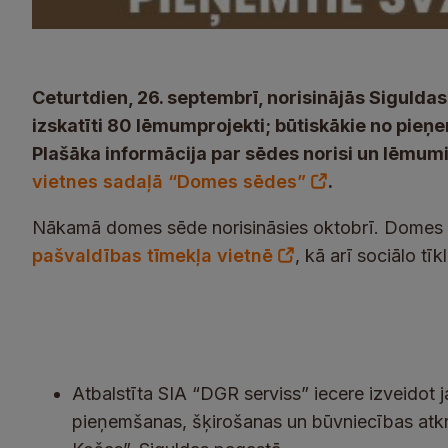
Ceturtdien, 26. septembrī, norisinājās Siguld
izskatīti 80 lēmumprojekti; būtiskākie no pie
Plašāka informācija par sēdes norisi un lēmu
vietnes sadaļā “Domes sēdes”
.
Nākamā domes sēde norisināsies oktobrī. Domes sēd
pašvaldības tīmekļa vietnē
, kā arī sociālo tīk
Atbalstīta SIA “DGR serviss” iecere izveidot 
pieņemšanas, šķirošanas un būvniecības atk