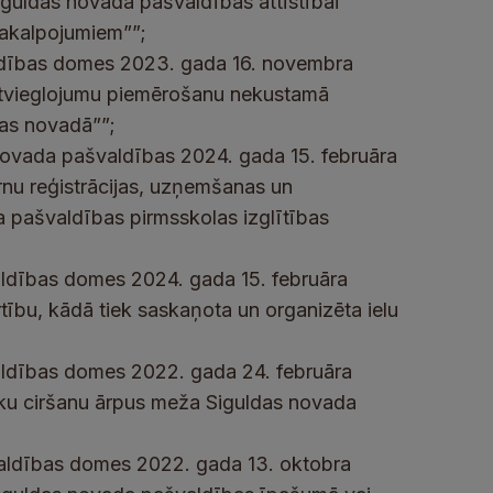
iguldas novada pašvaldības attīstībai
pakalpojumiem””;
ldības domes 2023. gada 16. novembra
atvieglojumu piemērošanu nekustamā
as novadā””;
novada pašvaldības 2024. gada 15. februāra
rnu reģistrācijas, uzņemšanas un
a pašvaldības pirmsskolas izglītības
dības domes 2024. gada 15. februāra
tību, kādā tiek saskaņota un organizēta ielu
ldības domes 2022. gada 24. februāra
oku ciršanu ārpus meža Siguldas novada
ldības domes 2022. gada 13. oktobra