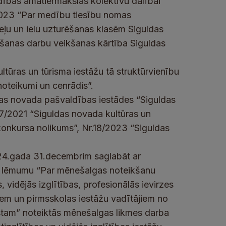
dības amatiermākslas kolektīvu dalībai
/2023 “Par medību tiesību nomas
eļu un ielu uzturēšanas klasēm Siguldas
šanas darbu veikšanas kārtība Siguldas
tūras un tūrisma iestāžu tā struktūrvienību
oteikumi un cenrādis”.
ldas novada pašvaldības iestādes “Siguldas
7/2021 “Siguldas novada kultūras un
konkursa nolikums”, Nr.18/2023 “Siguldas
24.gada 31.decembrim saglabāt ar
§ lēmumu “Par mēnešalgas noteikšanu
vidējās izglītības, profesionālās ievirzes
oriem un pirmsskolas iestāžu vadītājiem no
stam” noteiktās mēnešalgas likmes darba