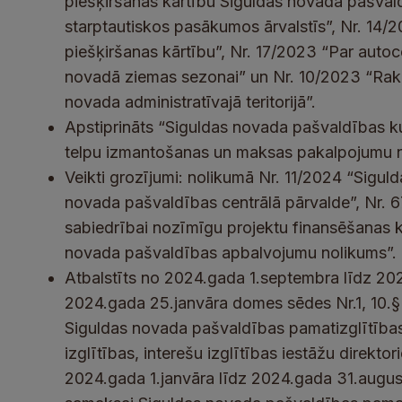
piešķiršanas kārtību Siguldas novada pašval
starptautiskos pasākumos ārvalstīs”, Nr. 14
piešķiršanas kārtību”, Nr. 17/2023 “Par autoc
novadā ziemas sezonai” un Nr. 10/2023 “Rak
novada administratīvajā teritorijā”.
Apstiprināts “Siguldas novada pašvaldības kul
telpu izmantošanas un maksas pakalpojumu n
Veikti grozījumi: nolikumā Nr. 11/2024 “Sigu
novada pašvaldības centrālā pārvalde”, Nr. 6
sabiedrībai nozīmīgu projektu finansēšanas 
novada pašvaldības apbalvojumu nolikums”.
Atbalstīts no 2024.gada 1.septembra līdz 20
2024.gada 25.janvāra domes sēdes Nr.1, 10.
Siguldas novada pašvaldības pamatizglītības, 
izglītības, interešu izglītības iestāžu direkt
2024.gada 1.janvāra līdz 2024.gada 31.augu