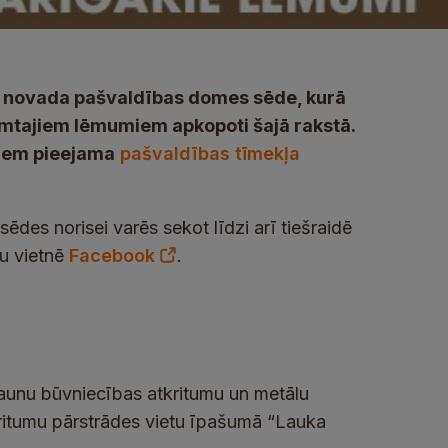
as novada pašvaldības domes sēde, kurā
ņemtajiem lēmumiem apkopoti šajā rakstā.
miem pieejama
pašvaldības tīmekļa
es norisei varēs sekot līdzi arī tiešraidē
lu vietnē
Facebook
.
jaunu būvniecības atkritumu un metālu
ritumu pārstrādes vietu īpašumā “Lauka