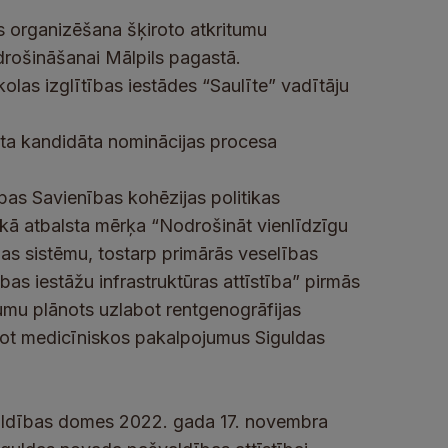
s organizēšana šķiroto atkritumu
rošināšanai Mālpils pagastā.
olas izglītības iestādes “Saulīte” vadītāju
ata kandidāta nominācijas procesa
opas Savienības kohēzijas politikas
kā atbalsta mērķa “Nodrošināt vienlīdzīgu
bas sistēmu, tostarp primārās veselības
bas iestāžu infrastruktūras attīstība” pirmās
jumu plānots uzlabot
rentgenogrāfijas
jot medicīniskos pakalpojumus Siguldas
ldības domes 2022. gada 17. novembra