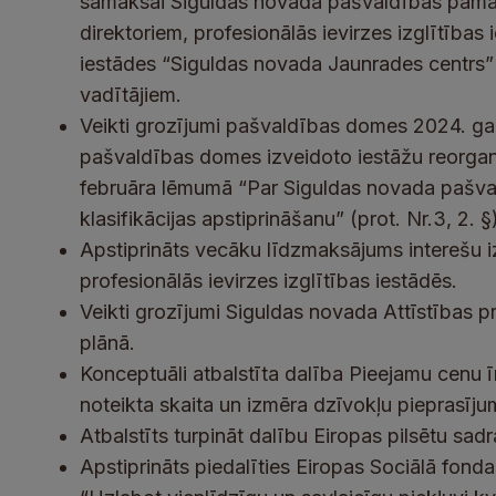
samaksai Siguldas novada pašvaldības pamatiz
direktoriem, profesionālās ievirzes izglītības 
iestādes “Siguldas novada Jaunrades centrs” 
vadītājiem.
Veikti grozījumi pašvaldības domes 2024. ga
pašvaldības domes izveidoto iestāžu reorganiz
februāra lēmumā “Par Siguldas novada pašva
klasifikācijas apstiprināšanu” (prot. Nr.3, 2. §
Apstiprināts vecāku līdzmaksājums interešu
profesionālās ievirzes izglītības iestādēs.
Veikti grozījumi Siguldas novada Attīstības 
plānā.
Konceptuāli atbalstīta dalība Pieejamu cenu 
noteikta skaita un izmēra dzīvokļu pieprasīju
Atbalstīts turpināt dalību Eiropas pilsētu sa
Apstiprināts piedalīties Eiropas Sociālā fonda