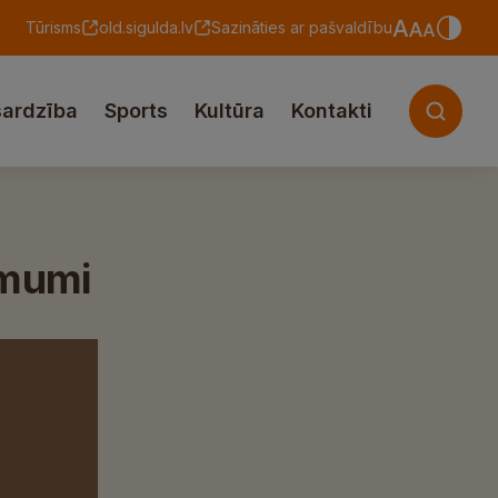
Tūrisms
old.sigulda.lv
Sazināties ar pašvaldību
sardzība
Sports
Kultūra
Kontakti
ēmumi