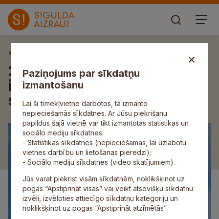
Aktuāli
26. novembrī visā valstī tiks
Paziņojums par sīkdatņu
iedarbinātas trauksmes
izmantošanu
sirēnas
Lai šī tīmekļvietne darbotos, tā izmanto
nepieciešamās sīkdatnes. Ar Jūsu piekrišanu
papildus šajā vietnē var tikt izmantotas statistikas un
sociālo mediju sīkdatnes:
- Statistikas sīkdatnes (nepieciešamas, lai uzlabotu
vietnes darbību un lietošanas pieredzi);
- Sociālo mediju sīkdatnes (video skatījumiem).
Jūs varat piekrist visām sīkdatnēm, noklikšķinot uz
pogas “Apstiprināt visas” vai veikt atsevišķu sīkdatņu
izvēli, izvēloties attiecīgo sīkdatņu kategoriju un
noklikšķinot uz pogas “Apstiprināt atzīmētās”.