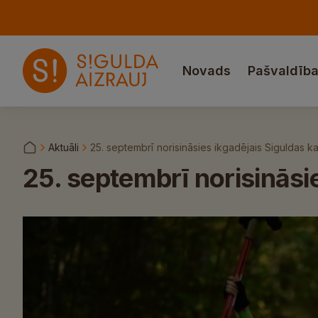
Novads
Pašvaldīb
Aktuāli
25. septembrī norisināsies ikgadējais Siguldas k
25. septembrī norisināsi