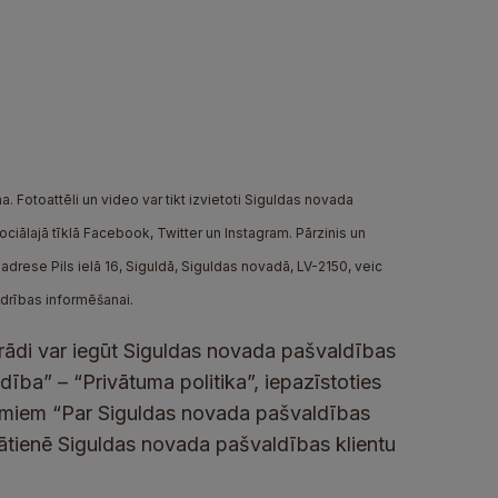
. Fotoattēli un video var tikt izvietoti Siguldas novada
iālajā tīklā Facebook, Twitter un Instagram. Pārzinis un
drese Pils ielā 16, Siguldā, Siguldas novadā, LV-2150, veic
edrības informēšanai.
rādi var iegūt Siguldas novada pašvaldības
ība” – “Privātuma politika”, iepazīstoties
umiem “Par Siguldas novada pašvaldības
lātienē Siguldas novada pašvaldības klientu