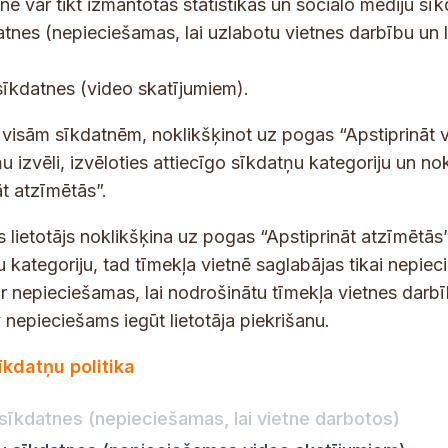
tnē var tikt izmantotas statistikas un sociālo mediju sī
tes un jaunumus savā e-pastā
datnes (nepieciešamas, lai uzlabotu vietnes darbību un 
E
sīkdatnes (video skatījumiem).
-
p
 saņemšanai e-pastā.
t visām sīkdatnēm, noklikšķinot uz pogas “Apstiprināt v
a
u izvēli, izvēloties attiecīgo sīkdatņu kategoriju un no
s
t atzīmētās”.
t
s
s lietotājs noklikšķina uz pogas “Apstiprināt atzīmētās”
*
u kategoriju, tad tīmekļa vietnē saglabājas tikai nepie
ir nepieciešamas, lai nodrošinātu tīmekļa vietnes darb
nepieciešams iegūt lietotāja piekrišanu.
dības darba laiks
Par vietni
īkdatņu politika
Vietnes karte
:
8.00–18.00
Privātuma politika
8.00–17.00
sīkdatnes (nepieciešamas, lai vietne darbotos)
Piekļūstamības pazi
:
8.00–17.00