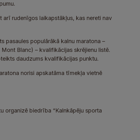
āpumu.
t arī rudenīgos laikapstākļus, kas nereti nav
uts pasaules populārākā kalnu maratona –
ont Blanc) – kvalifikācijas skrējienu listē.
teikts daudzums kvalifikācijas punktu.
aratona norisi apskatāma tīmekļa vietnē
u organizē biedrība “Kalnkāpēju sporta