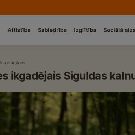
a
Attīstība
Sabiedrība
Izglītība
Sociālā aiz
alnu maratons
es ikgadējais Siguldas kal