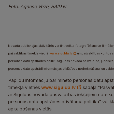
Foto: Agnese Vēze, RAID.lv
Novada publiskajās aktivitātēs var tikt veikta fotografēšana un filmēšana
pašvaldības tīmekļa vietnē
www.sigulda.lv
un pašvaldības kontos soc
personas datu apstrādes nolūki: Siguldas novada pašvaldība, juridiskā a
personas datu apstrādi informācijas atklātības nodrošināšanai un sabi
Papildu informāciju par minēto personas datu apst
tīmekļa vietnes
www.sigulda.lv
sadaļā “Pašvald
ar Siguldas novada pašvaldības iekšējiem noteik
personas datu apstrādes privātuma politiku” vai k
apkalpošanas vietās.