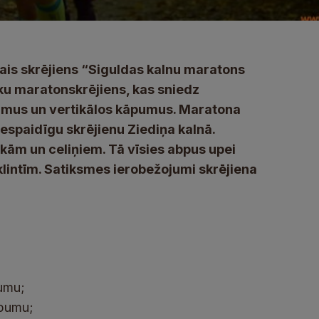
jais skrējiens “Siguldas kalnu maratons
taku maratonskrējiens, kas sniedz
umus un vertikālos kāpumus. Maratona
iespaidīgu skrējienu Ziediņa kalnā.
akām un celiņiem. Tā vīsies abpus upei
s klintīm. Satiksmes ierobežojumi skrējiena
pumu;
āpumu;