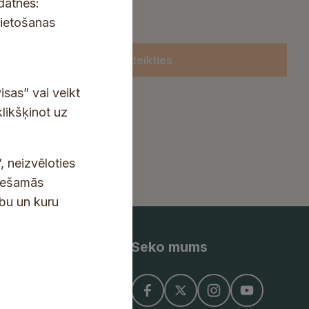
kdatnes:
lietošanas
Pieteikties
isas” vai veikt
klikšķinot uz
, neizvēloties
ciešamās
ību un kuru
Seko mums
ņojums