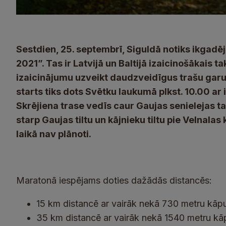
Sestdien, 25. septembrī, Siguldā notiks ikgadē
2021”. Tas ir Latvijā un Baltijā izaicinošākais 
izaicinājumu uzveikt daudzveidīgus trašu gar
starts tiks dots Svētku laukumā plkst. 10.00 ar 
Skrējiena trase vedīs caur Gaujas senielejas t
starp Gaujas tiltu un kājnieku tiltu pie Velnala
laikā nav plānoti.
Maratonā iespējams doties dažādās distancēs:
15 km distancē ar vairāk nekā 730 metru kā
35 km distancē ar vairāk nekā 1540 metru k