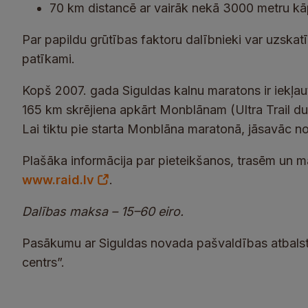
70 km distancē ar vairāk nekā 3000 metru k
Par papildu grūtības faktoru dalībnieki var uzskatī
patīkami.
Kopš 2007. gada Siguldas kalnu maratons ir iekļa
165 km skrējiena apkārt Monblānam (Ultra Trail du M
Lai tiktu pie starta Monblāna maratonā, jāsavāc no
Plašāka informācija par pieteikšanos, trasēm un m
www.raid.lv
.
Dalības maksa – 15–60 eiro.
Pasākumu ar Siguldas novada pašvaldības atbalst
centrs”.