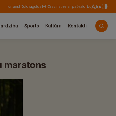
Tūrisms
old.sigulda.lv
Sazināties ar pašvaldību
sardzība
Sports
Kultūra
Kontakti
nu maratons