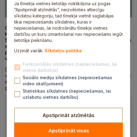
Ja tīmekļa vietnes lietotājs noklikšķina uz pogas
“Apstiprināt atzīmētās”, neizvēloties attiecīgu
sīkdatņu kategoriju, tad tīmekļa vietnē saglabājas
tikai nepieciešamās sīkdatnes, kuras ir
Ceturtdien, 24. jūlijā, plkst. 16.00 Siguldas pagasta
nepieciešamas, lai nodrošinātu tīmekļa vietnes
Kultūras nama Deputātu zālē Zinātnes ielā 7,
darbību un kuru izmantošanai nav nepieciešams iegūt
Siguldā, notiks Siguldas novada pašvaldības domes
lietotāja piekrišanu.
sēde. Domes sēdi būs iespējams vērot arī
tiešraidē
Uzzināt vairāk:
Sīkdatņu politika
pašvaldības tīmekļa vietnē, kā arī sociālo tīklu
vietnē
Facebook
.
Funkcionālās sīkdatnes (nepieciešamas, lai
Domes sēžu video ierakstu arhīvu ikviens interesents
vietne darbotos)
var skatīt tīmekļa vietnē
www.sigulda.lv
. Domes sēžu
Sociālo mediju sīkdatnes (nepieciešamas
ieraksti Siguldas novada pašvaldības tīmekļa vietnē
video skatījumiem)
glabājas piecus gadus.
Statistikas sīkdatnes (nepieciešamas, lai
uzlabotu vietnes darbību)
Apstiprināt atzīmētās
Apstiprināt visas