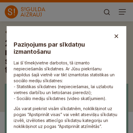
Aktuāli
24. jūlijā notiks Siguldas
Paziņojums par sīkdatņu
novada pašvaldības domes
izmantošanu
sēde; aicinām skatīties
Lai šī tīmekļvietne darbotos, tā izmanto
tiešraidē
nepieciešamās sīkdatnes. Ar Jūsu piekrišanu
papildus šajā vietnē var tikt izmantotas statistikas un
sociālo mediju sīkdatnes:
- Statistikas sīkdatnes (nepieciešamas, lai uzlabotu
vietnes darbību un lietošanas pieredzi);
- Sociālo mediju sīkdatnes (video skatījumiem).
Jūs varat piekrist visām sīkdatnēm, noklikšķinot uz
pogas “Apstiprināt visas” vai veikt atsevišķu sīkdatņu
izvēli, izvēloties attiecīgo sīkdatņu kategoriju un
noklikšķinot uz pogas “Apstiprināt atzīmētās”.