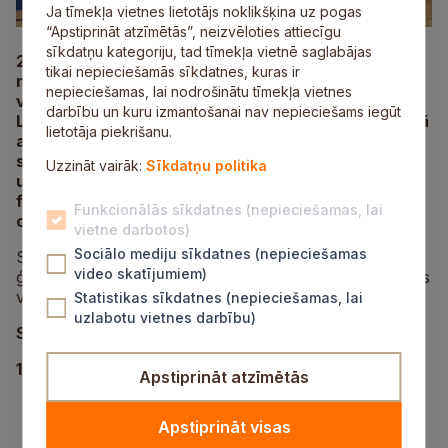
Ja tīmekļa vietnes lietotājs noklikšķina uz pogas
“Apstiprināt atzīmētās”, neizvēloties attiecīgu
sīkdatņu kategoriju, tad tīmekļa vietnē saglabājas
27. novembrī Siguldas novads ar aizrautību
tikai nepieciešamās sīkdatnes, kuras ir
noslēdzis 21. kausa izcīņas pirmo posmu volejbolā
nepieciešamas, lai nodrošinātu tīmekļa vietnes
vispārizglītojošo skolu komandām, kas norisinājās
darbību un kuru izmantošanai nav nepieciešams iegūt
Latvijas pilsētās un novados. Siguldas novadā, kurā
lietotāja piekrišanu.
apvienojušies arī Saulkrastu novada sportisti,
sacensības notika četrās grupās. Katrā grupā
Uzzināt vairāk:
Sīkdatņu politika
uzvarētājkomandas izcīnīja iespēju piedalīties
finālā, kas norisināsies 12. aprīlī “Rimi Olimpiskajā
Funkcionālās sīkdatnes (nepieciešamas, lai
centrā” Rīgā.
vietne darbotos)
Sociālo mediju sīkdatnes (nepieciešamas
Siguldas novadu šajā finālā pārstāvēs Siguldas Valsts
video skatījumiem)
ģimnāzijas komandas, kuras pārliecinoši ieguva pirmās
vietas visās grupās.
Statistikas sīkdatnes (nepieciešamas, lai
uzlabotu vietnes darbību)
Sacensību rezultāti:
1. grupa (2005.–2008. dzimuši zēni)
Apstiprināt atzīmētās
1. vieta – Siguldas Valsts ģimnāzija
2. vieta – Krimuldas vidusskola
Apstiprināt visas
3. vieta – Siguldas pilsētas vidusskola