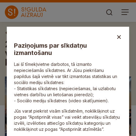
Aktuāli
21. kausa izcīņa
Paziņojums par sīkdatņu
vispārizglītojošo skolu
izmantošanu
komandām volejbolā
Lai šī tīmekļvietne darbotos, tā izmanto
nepieciešamās sīkdatnes. Ar Jūsu piekrišanu
papildus šajā vietnē var tikt izmantotas statistikas un
sociālo mediju sīkdatnes:
- Statistikas sīkdatnes (nepieciešamas, lai uzlabotu
vietnes darbību un lietošanas pieredzi);
- Sociālo mediju sīkdatnes (video skatījumiem).
Jūs varat piekrist visām sīkdatnēm, noklikšķinot uz
pogas “Apstiprināt visas” vai veikt atsevišķu sīkdatņu
izvēli, izvēloties attiecīgo sīkdatņu kategoriju un
noklikšķinot uz pogas “Apstiprināt atzīmētās”.