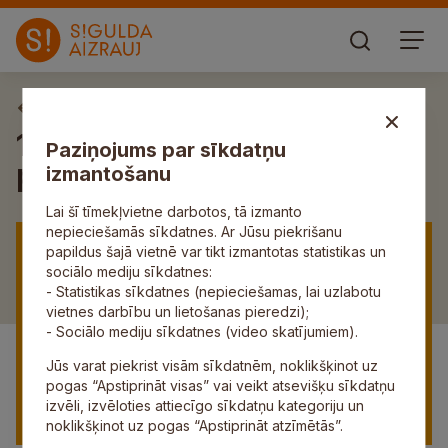
Aktuāli
17. oktobra domes sēdē
Paziņojums par sīkdatņu
pieņemtie lēmumi
izmantošanu
Lai šī tīmekļvietne darbotos, tā izmanto
nepieciešamās sīkdatnes. Ar Jūsu piekrišanu
papildus šajā vietnē var tikt izmantotas statistikas un
sociālo mediju sīkdatnes:
- Statistikas sīkdatnes (nepieciešamas, lai uzlabotu
vietnes darbību un lietošanas pieredzi);
- Sociālo mediju sīkdatnes (video skatījumiem).
Jūs varat piekrist visām sīkdatnēm, noklikšķinot uz
pogas “Apstiprināt visas” vai veikt atsevišķu sīkdatņu
izvēli, izvēloties attiecīgo sīkdatņu kategoriju un
noklikšķinot uz pogas “Apstiprināt atzīmētās”.