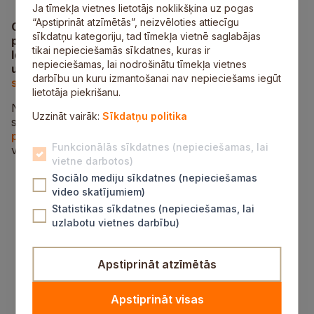
Ja tīmekļa vietnes lietotājs noklikšķina uz pogas
“Apstiprināt atzīmētās”, neizvēloties attiecīgu
Ceturtdien, 17. oktobrī, norisinājās Siguldas novada
sīkdatņu kategoriju, tad tīmekļa vietnē saglabājas
pašvaldības domes sēde, kurā izskatīti četri
tikai nepieciešamās sīkdatnes, kuras ir
lēmumprojekti. Plašāka informācija par sēdes norisi
nepieciešamas, lai nodrošinātu tīmekļa vietnes
un lēmumiem pieejama
pašvaldības tīmekļa vietnes
darbību un kuru izmantošanai nav nepieciešams iegūt
sadaļā “Domes sēdes”
.
lietotāja piekrišanu.
Nākamā domes sēde norisināsies 24. oktobrī. Domes
Uzzināt vairāk:
Sīkdatņu politika
sēdes norisei varēs sekot līdzi arī tiešraidē
pašvaldības tīmekļa vietnē
, kā arī sociālo tīklu
Funkcionālās sīkdatnes (nepieciešamas, lai
vietnē
Facebook
.
vietne darbotos)
Sociālo mediju sīkdatnes (nepieciešamas
video skatījumiem)
Statistikas sīkdatnes (nepieciešamas, lai
uzlabotu vietnes darbību)
Atbalstīta SIA “SALTAVOTS” dalība izsludinātajā
Eiropas Savienības kohēzijas politikas
programmas 2.2.1. SAM “Veicināt ilgtspējīgu
Apstiprināt atzīmētās
ūdenssaimniecību” 2.2.1.1 pasākuma
“Notekūdeņu un to dūņu apsaimniekošanas
sistēmas attīstība piesārņojuma samazināšanai”
Apstiprināt visas
Siguldas pilsētā, pirmajā projektu iesniegumu