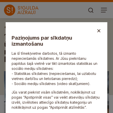
Aktuāli
15. aprīlī pārtrauks
Paziņojums par sīkdatņu
ūdensapgādi atsevišķiem
izmantošanu
nekustamajiem īpašumiem
Lai šī tīmekļvietne darbotos, tā izmanto
Mālpilī
nepieciešamās sīkdatnes. Ar Jūsu piekrišanu
papildus šajā vietnē var tikt izmantotas statistikas un
sociālo mediju sīkdatnes:
- Statistikas sīkdatnes (nepieciešamas, lai uzlabotu
vietnes darbību un lietošanas pieredzi);
- Sociālo mediju sīkdatnes (video skatījumiem).
Jūs varat piekrist visām sīkdatnēm, noklikšķinot uz
pogas “Apstiprināt visas” vai veikt atsevišķu sīkdatņu
izvēli, izvēloties attiecīgo sīkdatņu kategoriju un
noklikšķinot uz pogas “Apstiprināt atzīmētās”.