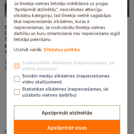
Ja tīmekļa vietnes lietotājs noklikšķina uz pogas
“Apstiprināt atzīmētās”, neizvēloties attiecīgu
sīkdatņu kategoriju, tad tīmekļa vietnē saglabājas
tikai nepieciešamās sīkdatnes, kuras ir
SIA “Saltavots” informē, ka turpināsies maģistrālā
nepieciešamas, lai nodrošinātu tīmekļa vietnes
ūdensvada aizbīdņu izbūves darbi, tādēļ trešdien,
darbību un kuru izmantošanai nav nepieciešams iegūt
15. aprīlī, laika posmā no plkst. 9.00 līdz aptuveni
lietotāja piekrišanu.
plkst. 17.00 tiks pārtraukta ūdensapgāde
Uzzināt vairāk:
Sīkdatņu politika
atsevišķos nekustamajos īpašumos Mālpilī.
Ūdensapgāde tiks pārtraukta šādiem nekustamajiem
Funkcionālās sīkdatnes (nepieciešamas, lai
īpašumiem:
vietne darbotos)
Sociālo mediju sīkdatnes (nepieciešamas
Mergupes iela 23;
video skatījumiem)
Rītausmas iela 1, 3, 4, 5, 6, 7, 8;
Statistikas sīkdatnes (nepieciešamas, lai
Ziedoņa iela 1, 2, 3, 4, 5, 6, 7, 8;
uzlabotu vietnes darbību)
Ceriņu iela 1, 2, 4, 6, 8, 10;
Nītaures iela 8, 10, 12, 14;
Skulmes iela 3, 5;
Apstiprināt atzīmētās
Liepu iela 1, 3, 5, 7, 9;
Kalna iela 1, 2, 3, 4, 5, 6, 8, 10.
Apstiprināt visas
Iedzīvotāji aicināti savlaicīgi sagatavot ūdens rezerves.