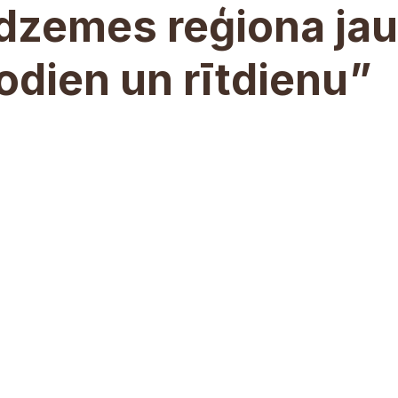
idzemes reģiona ja
šodien un rītdienu”