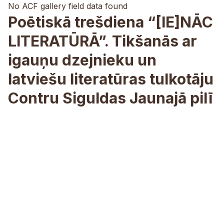
No ACF gallery field data found
Poētiskā trešdiena “[IE]NĀC
LITERATŪRĀ”. Tikšanās ar
igauņu dzejnieku un
latviešu literatūras tulkotāju
Contru Siguldas Jaunajā pilī