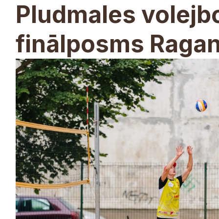
Pludmales volejb
finālposms Raga