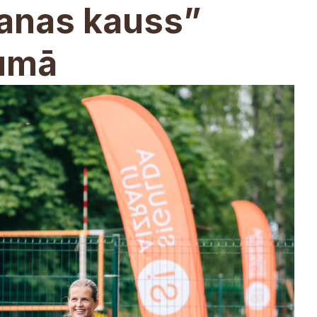
ganas kauss”
kumā