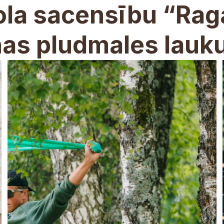
ola sacensību “Ra
nas pludmales lau