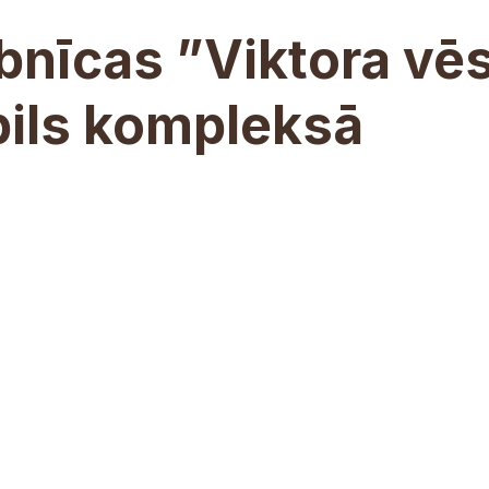
bnīcas ”Viktora vēs
pils kompleksā