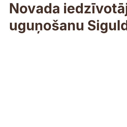
Novada iedzīvotāji
uguņošanu Sigul