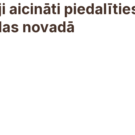
 aicināti piedalītie
das novadā