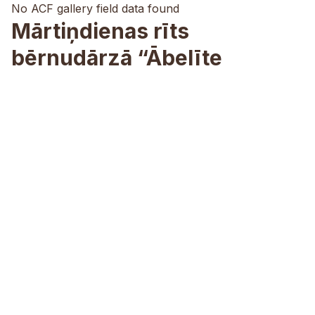
No ACF gallery field data found
Mārtiņdienas rīts
bērnudārzā “Ābelīte