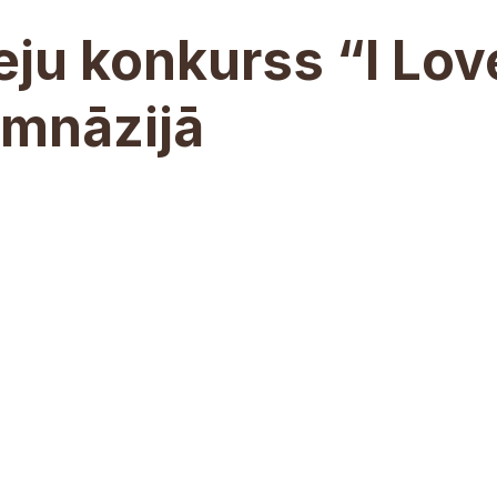
ju konkurss “I Lov
imnāzijā